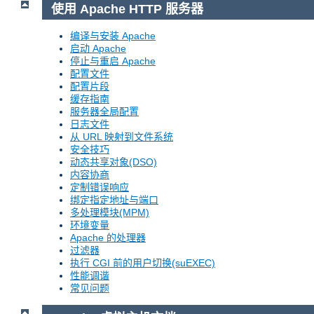
使用 Apache HTTP 服务器
编译与安装 Apache
启动 Apache
停止与重启 Apache
配置文件
配置片段
缓存指南
服务器全局配置
日志文件
从 URL 映射到文件系统
安全技巧
动态共享对象(DSO)
内容协商
定制错误响应
绑定指定地址与端口
多处理模块(MPM)
环境变量
Apache 的处理器
过滤器
执行 CGI 前的用户切换(suEXEC)
性能调谐
常见问题