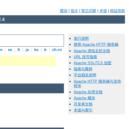
模块
|
指令
|
常见问题
|
术语
|
网站导航
.4
发行说明
使用 Apache HTTP 服务器
en
|
es
|
fr
|
ja
|
ko
|
tr
|
zh-cn
Apache 虚拟主机文档
URL 改写指南
Apache SSL/TLS 加密
指南与教程
平台相关说明
Apache HTTP 服务器与支持
程序
Apache 杂项文档
Apache 模块
开发者文档
术语与索引