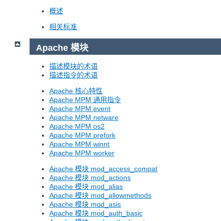
概述
相关标准
Apache 模块
描述模块的术语
描述指令的术语
Apache 核心特性
Apache MPM 通用指令
Apache MPM event
Apache MPM netware
Apache MPM os2
Apache MPM prefork
Apache MPM winnt
Apache MPM worker
Apache 模块 mod_access_compat
Apache 模块 mod_actions
Apache 模块 mod_alias
Apache 模块 mod_allowmethods
Apache 模块 mod_asis
Apache 模块 mod_auth_basic