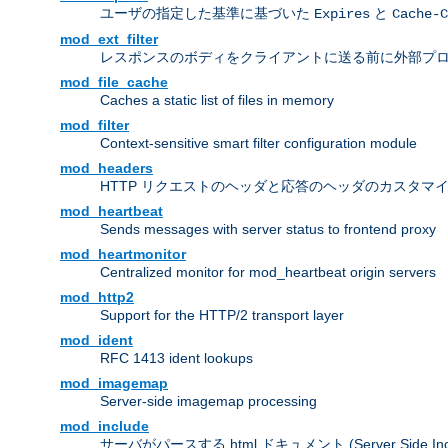
ユーザの指定した基準に基づいた
と
Expires
Cache-C
mod_ext_filter
レスポンスのボディをクライアントに送る前に外部プ
mod_file_cache
Caches a static list of files in memory
mod_filter
Context-sensitive smart filter configuration module
mod_headers
HTTP リクエストのヘッダと応答のヘッダのカスタマ
mod_heartbeat
Sends messages with server status to frontend proxy
mod_heartmonitor
Centralized monitor for mod_heartbeat origin servers
mod_http2
Support for the HTTP/2 transport layer
mod_ident
RFC 1413 ident lookups
mod_imagemap
Server-side imagemap processing
mod_include
サーバがパースする html ドキュメント (Server Side Incl