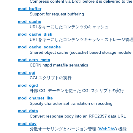
Compress content via Brotli before it is delivered to the 
mod_buffer
Support for request buffering
mod_cache
URI をキーにしたコンテンツのキャッシュ
mod_cache_disk
URI をキーにしたコンテンツキャッシュストレージ管
mod_cache_socache
Shared object cache (socache) based storage module fo
mod_cern_meta
CERN httpd metafile semantics
mod_cgi
CGI スクリプトの実行
mod_cgid
外部 CGI デーモンを使った CGI スクリプトの実行
mod_charset_lite
Specify character set translation or recoding
mod_data
Convert response body into an RFC2397 data URL
mod_dav
分散オーサリングとバージョン管理 (
WebDAV
) 機能