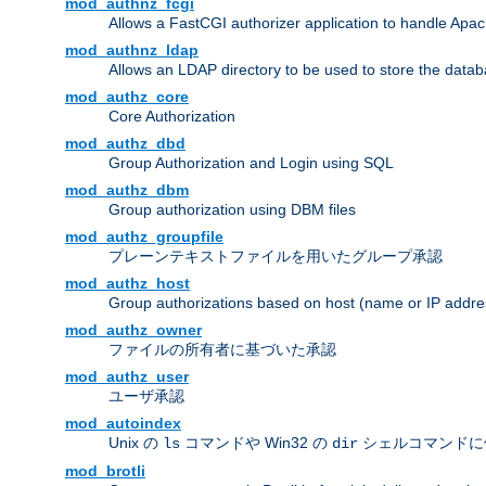
mod_authnz_fcgi
Allows a FastCGI authorizer application to handle Apac
mod_authnz_ldap
Allows an LDAP directory to be used to store the datab
mod_authz_core
Core Authorization
mod_authz_dbd
Group Authorization and Login using SQL
mod_authz_dbm
Group authorization using DBM files
mod_authz_groupfile
プレーンテキストファイルを用いたグループ承認
mod_authz_host
Group authorizations based on host (name or IP addre
mod_authz_owner
ファイルの所有者に基づいた承認
mod_authz_user
ユーザ承認
mod_autoindex
Unix の
コマンドや Win32 の
シェルコマンドに
ls
dir
mod_brotli