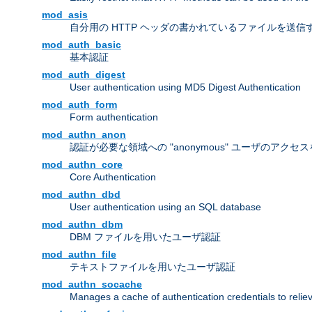
mod_asis
自分用の HTTP ヘッダの書かれているファイルを送信
mod_auth_basic
基本認証
mod_auth_digest
User authentication using MD5 Digest Authentication
mod_auth_form
Form authentication
mod_authn_anon
認証が必要な領域への "anonymous" ユーザのアクセ
mod_authn_core
Core Authentication
mod_authn_dbd
User authentication using an SQL database
mod_authn_dbm
DBM ファイルを用いたユーザ認証
mod_authn_file
テキストファイルを用いたユーザ認証
mod_authn_socache
Manages a cache of authentication credentials to reli