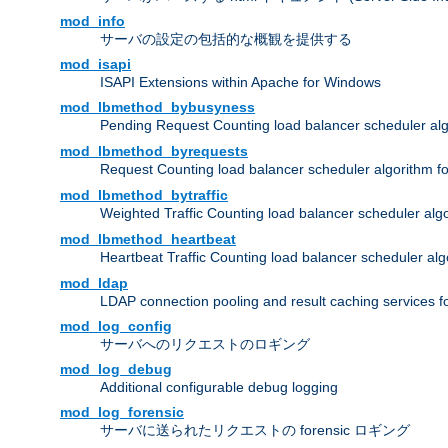
mod_info
サーバの設定の包括的な概観を提供する
mod_isapi
ISAPI Extensions within Apache for Windows
mod_lbmethod_bybusyness
Pending Request Counting load balancer scheduler alg
mod_lbmethod_byrequests
Request Counting load balancer scheduler algorithm f
mod_lbmethod_bytraffic
Weighted Traffic Counting load balancer scheduler alg
mod_lbmethod_heartbeat
Heartbeat Traffic Counting load balancer scheduler alg
mod_ldap
LDAP connection pooling and result caching services 
mod_log_config
サーバへのリクエストのロギング
mod_log_debug
Additional configurable debug logging
mod_log_forensic
サーバに送られたリクエストの forensic ロギング