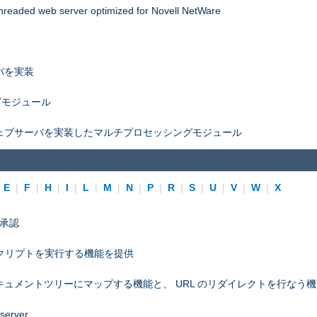
threaded web server optimized for Novell NetWare
バを実装
グモジュール
ェブサーバを実装したマルチプロセッシングモジュール
|
E
|
F
|
H
|
I
|
L
|
M
|
N
|
P
|
R
|
S
|
U
|
V
|
W
|
X
プ承認
スクリプトを実行する機能を提供
ュメントツリーにマップする機能と、 URL のリダイレクトを行なう
 server