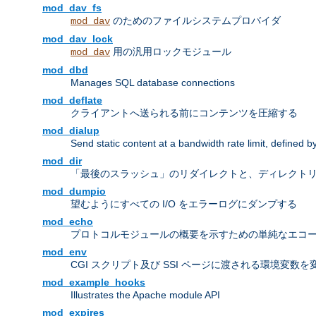
mod_dav_fs
のためのファイルシステムプロバイダ
mod_dav
mod_dav_lock
用の汎用ロックモジュール
mod_dav
mod_dbd
Manages SQL database connections
mod_deflate
クライアントへ送られる前にコンテンツを圧縮する
mod_dialup
Send static content at a bandwidth rate limit, defined
mod_dir
「最後のスラッシュ」のリダイレクトと、ディレクトリ
mod_dumpio
望むようにすべての I/O をエラーログにダンプする
mod_echo
プロトコルモジュールの概要を示すための単純なエコ
mod_env
CGI スクリプト及び SSI ページに渡される環境変数
mod_example_hooks
Illustrates the Apache module API
mod_expires