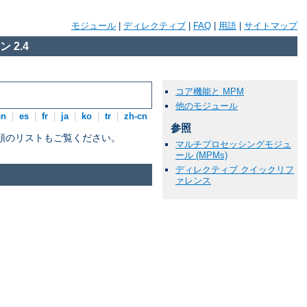
モジュール
|
ディレクティブ
|
FAQ
|
用語
|
サイトマップ
 2.4
コア機能と MPM
他のモジュール
en
|
es
|
fr
|
ja
|
ko
|
tr
|
zh-cn
参照
順のリストもご覧ください。
マルチプロセッシングモジュ
ール (MPMs)
ディレクティブ クイックリフ
ァレンス