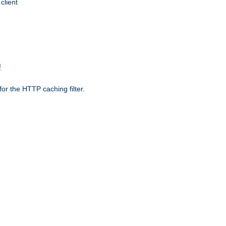
client
理
r the HTTP caching filter.