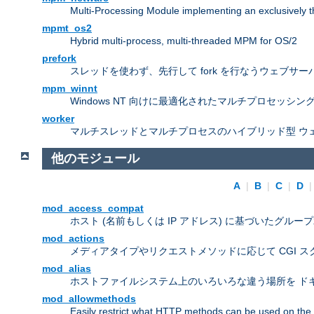
Multi-Processing Module implementing an exclusively 
mpmt_os2
Hybrid multi-process, multi-threaded MPM for OS/2
prefork
スレッドを使わず、先行して fork を行なうウェブサー
mpm_winnt
Windows NT 向けに最適化されたマルチプロセッシン
worker
マルチスレッドとマルチプロセスのハイブリッド型 ウ
他のモジュール
A
|
B
|
C
|
D
mod_access_compat
ホスト (名前もしくは IP アドレス) に基づいたグルー
mod_actions
メディアタイプやリクエストメソッドに応じて CGI 
mod_alias
ホストファイルシステム上のいろいろな違う場所を ドキ
mod_allowmethods
Easily restrict what HTTP methods can be used on the