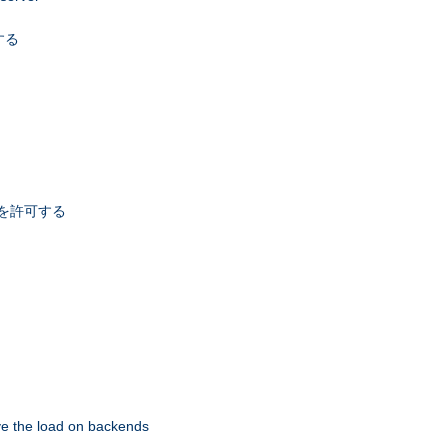
する
スを許可する
eve the load on backends