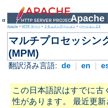
Apach
Apache
>
HTTP サーバ
>
ドキュメンテーション
>
バージョン 2.4
マルチプロセッシン
(MPM)
翻訳済み言語:
de
|
en
|
e
この日本語訳はすでに古
性があります。 最近更