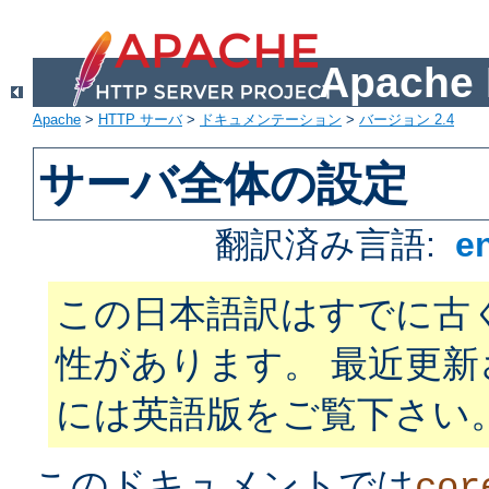
Apach
Apache
>
HTTP サーバ
>
ドキュメンテーション
>
バージョン 2.4
サーバ全体の設定
翻訳済み言語:
e
この日本語訳はすでに古
性があります。 最近更
には英語版をご覧下さい
このドキュメントでは
cor