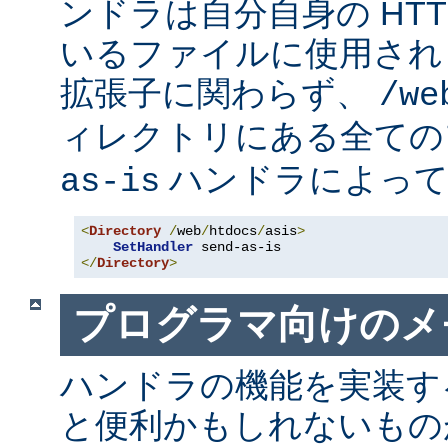
ンドラは自分自身の HT
いるファイルに使用され
拡張子に関わらず、
/we
ィレクトリにある全て
ハンドラによって
as-is
<
Directory
/
web
/
htdocs
/
asis
>
SetHandler
</
Directory
>
プログラマ向けのメ
ハンドラの機能を実装す
と便利かもしれないも