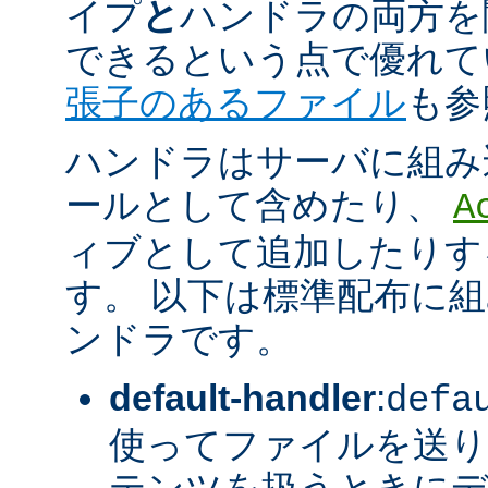
イプ
と
ハンドラの両方を
できるという点で優れてい
張子のあるファイル
も参
ハンドラはサーバに組み
ールとして含めたり、
A
ィブとして追加したりす
す。 以下は標準配布に
ンドラです。
default-handler
:
defa
使ってファイルを送り
テンツを扱うときに