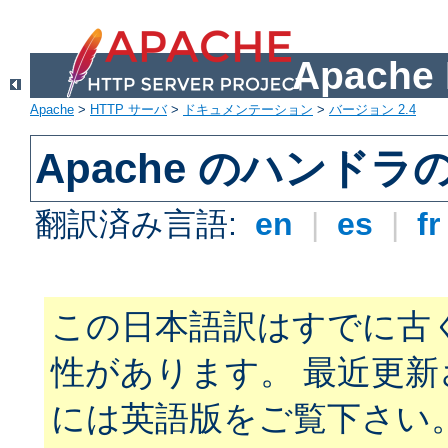
Apach
Apache
>
HTTP サーバ
>
ドキュメンテーション
>
バージョン 2.4
Apache のハンドラ
翻訳済み言語:
en
|
es
|
f
この日本語訳はすでに古
性があります。 最近更
には英語版をご覧下さい