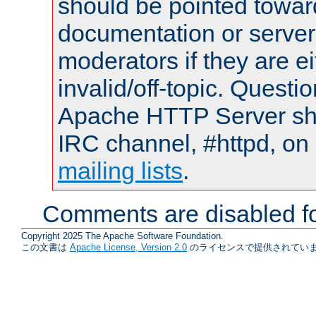
should be pointed towar
documentation or serve
moderators if they are 
invalid/off-topic. Quest
Apache HTTP Server shou
IRC channel, #httpd, on 
mailing lists
.
Comments are disabled fo
Copyright 2025 The Apache Software Foundation.
この文書は
Apache License, Version 2.0
のライセンスで提供されていま