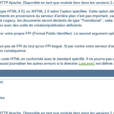
HTTP Apache. Disponible en tant que module tiers dans les versions 2.
ype HTML 4.01 ou XHTML 1.0 selon l'option spécifiée. Cette option déte
ts en provenance du serveur d'arrière-plan n'est pas important, car l
 à
, les documents seront déclarés de type "Transitional" ; cette
Legacy
 avec des outils de création/publication déficients.
er votre propre FPI (Formal Public Identifier). Le second argument opt
eux pas de FPI du tout qu'un FPI bogué. Si par contre votre serveur d'
 en conséquence.
ode HTML en conformité avec le standard spécifié. Il ne pourra pas cor
ussi journaliser les autres erreurs si la directive
est définie
LogLevel
ml.
ire
HTTP Apache. Disponible en tant que module tiers dans les versions 2.