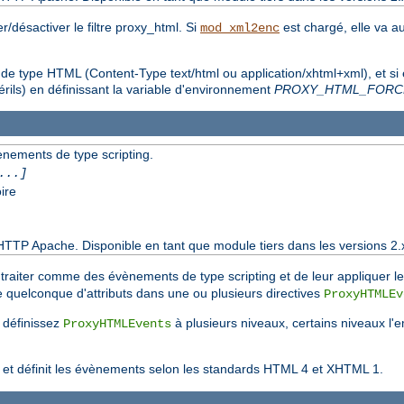
/désactiver le filtre proxy_html. Si
est chargé, elle va a
mod_xml2enc
t de type HTML (Content-Type text/html ou application/xhtml+xml), et si
rils) en définissant la variable d'environnement
PROXY_HTML_FORC
vènements de type scripting.
...]
ire
HTTP Apache. Disponible en tant que module tiers dans les versions 2.
 à traiter comme des évènements de type scripting et de leur appliquer l
e quelconque d'attributs dans une ou plusieurs directives
ProxyHTMLEv
s définissez
à plusieurs niveaux, certains niveaux l'
ProxyHTMLEvents
t et définit les évènements selon les standards HTML 4 et XHTML 1.