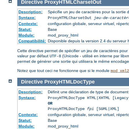
Directive
ProxyHTMLCharsetOut
Description:
Spécifie un jeu de caractères pour la sorti
Syntaxe:
ProxyHTMLCharsetOut
jeu-de-caractèr
Contexte:
configuration globale, serveur virtuel, réperto
Statut:
Base
Module:
mod_proxy_html
Compatibilité:
Disponible depuis la version 2.4 du serveur 
Cette directive permet de spécifier un jeu de caractères pour 
valeur par défaut
(Unicode - utilisé en interne par lib
UTF-8
permet de générer une sortie qui utilisera le même encodage 
Notez que tout ceci ne fonctionne que si le module
mod_xml2
Directive
ProxyHTMLDocType
Description:
Définit une déclaration de type de docume
Syntaxe:
ProxyHTMLDocType HTML|XHTML [Legacy
OR
ProxyHTMLDocType
fpi
[SGML|XML]
Contexte:
configuration globale, serveur virtuel, réperto
Statut:
Base
Module:
mod_proxy_html