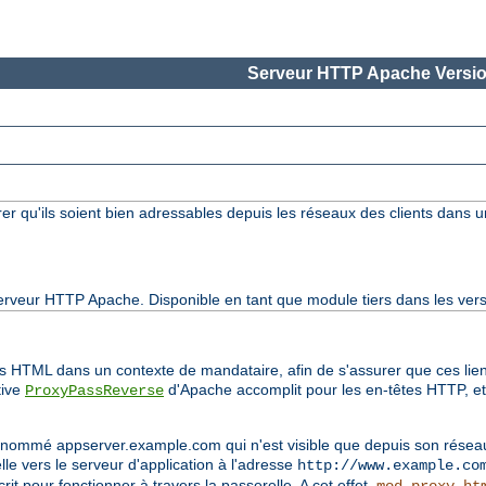
Serveur HTTP Apache Versio
rer qu'ils soient bien adressables depuis les réseaux des clients dans 
serveur HTTP Apache. Disponible en tant que module tiers dans les vers
ens HTML dans un contexte de mandataire, afin de s'assurer que ces liens
tive
d'Apache accomplit pour les en-têtes HTTP, et
ProxyPassReverse
 nommé appserver.example.com qui n'est visible que depuis son réseau
elle vers le serveur d'application à l'adresse
http://www.example.co
rit pour fonctionner à travers la passerelle. A cet effet,