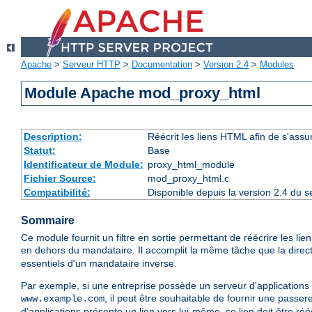
Apache
>
Serveur HTTP
>
Documentation
>
Version 2.4
>
Modules
Module Apache mod_proxy_html
Description:
Réécrit les liens HTML afin de s'assu
Statut:
Base
Identificateur de Module:
proxy_html_module
Fichier Source:
mod_proxy_html.c
Compatibilité:
Disponible depuis la version 2.4 du 
Sommaire
Ce module fournit un filtre en sortie permettant de réécrire les li
en dehors du mandataire. Il accomplit la même tâche que la direc
essentiels d'un mandataire inverse.
Par exemple, si une entreprise possède un serveur d'applications
, il peut être souhaitable de fournir une passer
www.example.com
d'applications présente un lien vers lui-même, ce lien doit être rééc