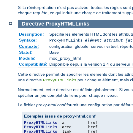
Si la réinterprétation n'est pas activée, toutes les règles so
chaque requête, ce qui induit une charge de traitement supplé
Directive
ProxyHTMLLinks
Description:
Spécifie les éléments HTML dont les attributs
Syntaxe:
ProxyHTMLLinks
élément attribut [at
Contexte:
configuration globale, serveur virtuel, réperto
Statut:
Base
Module:
mod_proxy_html
Compatibilité:
Disponible depuis la version 2.4 du serveur 
Cette directive permet de spécifier les éléments dont les attri
une directive
pour chaque élément, mais cha
ProxyHTMLLinks
Normalement, cette directive est définie globalement. Si vou
spécifier un jeu complet de liens pour chaque niveau.
Le fichier
proxy-html.conf
fournit une configuration par défau
Exemples issus de proxy-html.conf
ProxyHTMLLinks
ProxyHTMLLinks
ProxyHTMLLinks