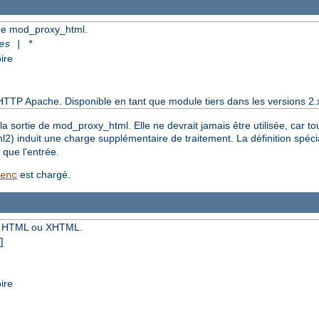
e de mod_proxy_html.
es | *
ire
HTTP Apache. Disponible en tant que module tiers dans les versions 2.
la sortie de mod_proxy_html. Elle ne devrait jamais être utilisée, car t
xml2) induit une charge supplémentaire de traitement. La définition spéc
que l'entrée.
est chargé.
enc
nt HTML ou XHTML.
]
ire