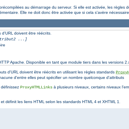
nt précompilées au démarrage du serveur. Si elle est activée, les règles 
mentaire. Elle ne doit donc être activée que si cela s'avère nécessaire
 d'URL doivent être réécrits.
tribut2 ...]
ire
HTTP Apache. Disponible en tant que module tiers dans les versions 2.
buts d'URL doivent être réécrits en utilisant les règles standards
Proxy
cune d'entre elles peut spécifier un nombre quelconque d'attributs
s définissez
à plusieurs niveaux, certains niveaux l'e
ProxyHTMLLinks
t et définit les liens HTML selon les standards HTML 4 et XHTML 1.