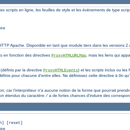
les scripts en ligne, les feuilles de style et les évènements de type scrip
ire
HTTP Apache. Disponible en tant que module tiers dans les versions 2.
ts en fonction des directives
, mais les liens qui app
ProxyHTMLURLMap
(définis par la directive
) et les scripts inclus ou les 
ProxyHTMLEvents
éfinis pour chacune d'entre elles. Ne définissez cette directive à
qu'
On
, car l'interpréteur n'a aucune notion de la forme que pourrait prend
ison étendus du caractère
a de fortes chances d'induire des correspo
/
h] [reset]
ire