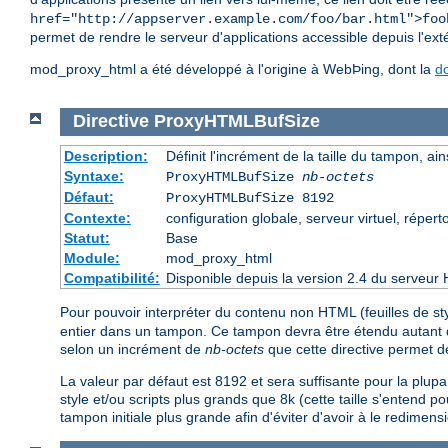
href="http://appserver.example.com/foo/bar.html">foo
permet de rendre le serveur d'applications accessible depuis l'exté
mod_proxy_html a été développé à l'origine à WebÞing, dont la
d
Directive
ProxyHTMLBufSize
Description:
Définit l'incrément de la taille du tampon, ain
Syntaxe:
ProxyHTMLBufSize
nb-octets
Défaut:
ProxyHTMLBufSize 8192
Contexte:
configuration globale, serveur virtuel, réperto
Statut:
Base
Module:
mod_proxy_html
Compatibilité:
Disponible depuis la version 2.4 du serveur 
Pour pouvoir interpréter du contenu non HTML (feuilles de 
entier dans un tampon. Ce tampon devra être étendu autant que
selon un incrément de
nb-octets
que cette directive permet de
La valeur par défaut est 8192 et sera suffisante pour la plu
style et/ou scripts plus grands que 8k (cette taille s'entend po
tampon initiale plus grande afin d'éviter d'avoir à le redim