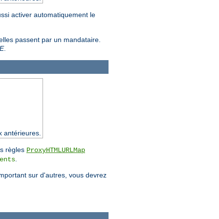
ussi activer automatiquement le
 elles passent par un mandataire.
E
.
x antérieures.
es règles
ProxyHTMLURLMap
.
ents
emportant sur d'autres, vous devrez