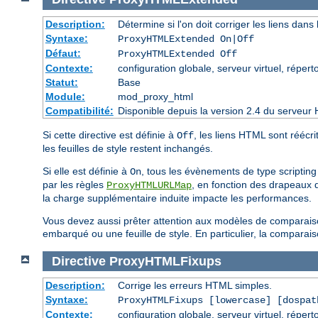
Description:
Détermine si l'on doit corriger les liens dans 
Syntaxe:
ProxyHTMLExtended On|Off
Défaut:
ProxyHTMLExtended Off
Contexte:
configuration globale, serveur virtuel, réperto
Statut:
Base
Module:
mod_proxy_html
Compatibilité:
Disponible depuis la version 2.4 du serveur 
Si cette directive est définie à
, les liens HTML sont réécri
Off
les feuilles de style restent inchangés.
Si elle est définie à
, tous les évènements de type scripting 
On
par les règles
, en fonction des drapeaux d
ProxyHTMLURLMap
la charge supplémentaire induite impacte les performances.
Vous devez aussi prêter attention aux modèles de comparaison
embarqué ou une feuille de style. En particulier, la compara
Directive
ProxyHTMLFixups
Description:
Corrige les erreurs HTML simples.
Syntaxe:
ProxyHTMLFixups [lowercase] [dospat
Contexte:
configuration globale, serveur virtuel, réperto