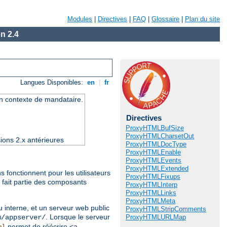
Modules
|
Directives
|
FAQ
|
Glossaire
|
Plan du site
n 2.4
Langues Disponibles:
en
|
fr
un contexte de mandataire.
Directives
ProxyHTMLBufSize
ProxyHTMLCharsetOut
ions 2.x antérieures
ProxyHTMLDocType
ProxyHTMLEnable
ProxyHTMLEvents
ProxyHTMLExtended
 fonctionnent pour les utilisateurs
ProxyHTMLFixups
 fait partie des composants
ProxyHTMLInterp
ProxyHTMLLinks
ProxyHTMLMeta
 interne, et un serveur web public
ProxyHTMLStripComments
. Lorsque le serveur
ProxyHTMLURLMap
m/appserver/
permet de réécrire