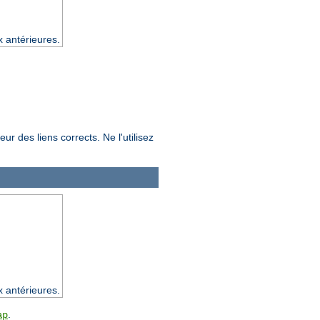
x antérieures.
ur des liens corrects. Ne l'utilisez
x antérieures.
.
ap