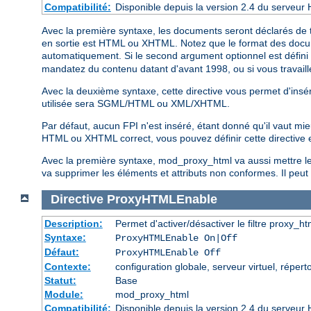
Compatibilité:
Disponible depuis la version 2.4 du serveur 
Avec la première syntaxe, les documents seront déclarés de t
en sortie est HTML ou XHTML. Notez que le format des documen
automatiquement. Si le second argument optionnel est défini
mandatez du contenu datant d'avant 1998, ou si vous travaillez
Avec la deuxième syntaxe, cette directive vous permet d'insér
utilisée sera SGML/HTML ou XML/XHTML.
Par défaut, aucun FPI n'est inséré, étant donné qu'il vaut mi
HTML ou XHTML correct, vous pouvez définir cette directive
Avec la première syntaxe, mod_proxy_html va aussi mettre le c
va supprimer les éléments et attributs non conformes. Il peut a
Directive
ProxyHTMLEnable
Description:
Permet d'activer/désactiver le filtre proxy_ht
Syntaxe:
ProxyHTMLEnable On|Off
Défaut:
ProxyHTMLEnable Off
Contexte:
configuration globale, serveur virtuel, réperto
Statut:
Base
Module:
mod_proxy_html
Compatibilité:
Disponible depuis la version 2.4 du serveur 