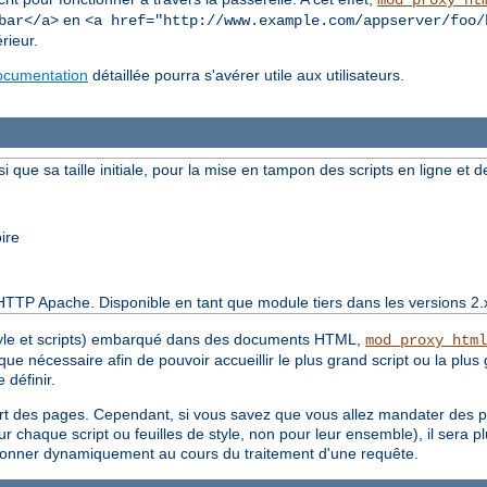
mod_proxy_ht
en
bar</a>
<a href="http://www.example.com/appserver/foo/
rieur.
ocumentation
détaillée pourra s'avérer utile aux utilisateurs.
si que sa taille initiale, pour la mise en tampon des scripts en ligne et de
ire
HTTP Apache. Disponible en tant que module tiers dans les versions 2.
style et scripts) embarqué dans des documents HTML,
mod_proxy_html
 nécessaire afin de pouvoir accueillir le plus grand script ou la plus g
 définir.
part des pages. Cependant, si vous savez que vous allez mandater des 
ur chaque script ou feuilles de style, non pour leur ensemble), il sera plu
ensionner dynamiquement au cours du traitement d'une requête.