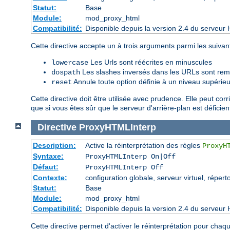
Statut:
Base
Module:
mod_proxy_html
Compatibilité:
Disponible depuis la version 2.4 du serveur 
Cette directive accepte un à trois arguments parmi les suivant
Les Urls sont réécrites en minuscules
lowercase
Les slashes inversés dans les URLs sont remp
dospath
Annule toute option définie à un niveau supérieu
reset
Cette directive doit être utilisée avec prudence. Elle peut corr
que si vous êtes sûr que le serveur d'arrière-plan est déficien
Directive
ProxyHTMLInterp
Description:
Active la réinterprétation des règles
ProxyH
Syntaxe:
ProxyHTMLInterp On|Off
Défaut:
ProxyHTMLInterp Off
Contexte:
configuration globale, serveur virtuel, réperto
Statut:
Base
Module:
mod_proxy_html
Compatibilité:
Disponible depuis la version 2.4 du serveur 
Cette directive permet d'activer le réinterprétation pour cha