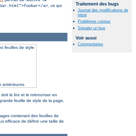
ml
<a
Traitement des bugs
, ce qui
bar.html">foobar</a>
Journal des modifications de
httpd
Problèmes connus
Signaler un bug
Voir aussi
Commentaires
s feuilles de style.
x antérieures.
doit le lire et le mémoriser en
rande feuille de style de la page,
pages contenant des feuilles de
s efficace de définir une taille de