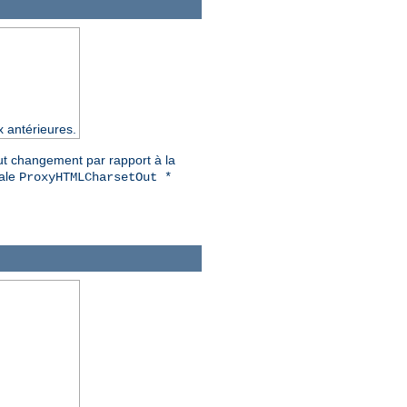
x antérieures.
out changement par rapport à la
iale
ProxyHTMLCharsetOut *