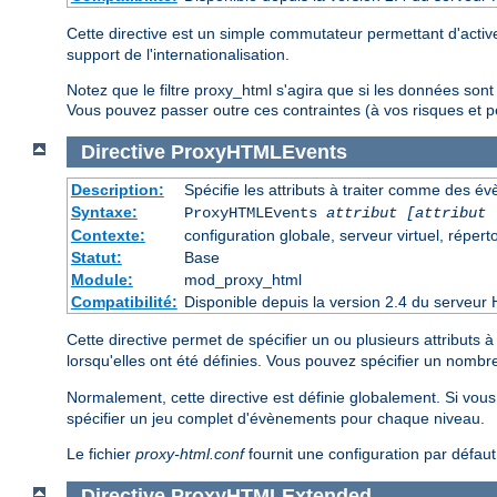
Cette directive est un simple commutateur permettant d'activer
support de l'internationalisation.
Notez que le filtre proxy_html s'agira que si les données son
Vous pouvez passer outre ces contraintes (à vos risques et pé
Directive
ProxyHTMLEvents
Description:
Spécifie les attributs à traiter comme des é
Syntaxe:
ProxyHTMLEvents
attribut [attribut 
Contexte:
configuration globale, serveur virtuel, réperto
Statut:
Base
Module:
mod_proxy_html
Compatibilité:
Disponible depuis la version 2.4 du serveur 
Cette directive permet de spécifier un ou plusieurs attributs
lorsqu'elles ont été définies. Vous pouvez spécifier un nombr
Normalement, cette directive est définie globalement. Si vou
spécifier un jeu complet d'évènements pour chaque niveau.
Le fichier
proxy-html.conf
fournit une configuration par défau
Directive
ProxyHTMLExtended