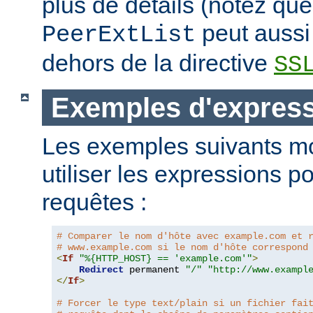
plus de détails (notez que
peut aussi 
PeerExtList
dehors de la directive
SS
Exemples d'expres
Les exemples suivants m
utiliser les expressions p
requêtes :
# Comparer le nom d'hôte avec example.com et 
# www.example.com si le nom d'hôte correspond
<
If
"%{HTTP_HOST} == 'example.com'"
>
Redirect
 permanent 
"/"
"http://www.exampl
</
If
>
# Forcer le type text/plain si un fichier fai