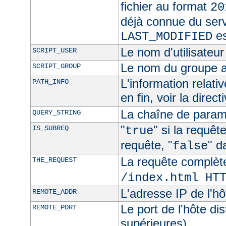
fichier au format
20
déjà connue du ser
es
LAST_MODIFIED
Le nom d'utilisateur 
SCRIPT_USER
Le nom du groupe au
SCRIPT_GROUP
L'information relat
PATH_INFO
en fin, voir la direct
La chaîne de param
QUERY_STRING
"
" si la requê
IS_SUBREQ
true
requête, "
" d
false
La requête complèt
THE_REQUEST
/index.html HT
L'adresse IP de l'hô
REMOTE_ADDR
Le port de l'hôte di
REMOTE_PORT
supérieures)