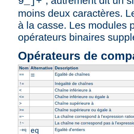
", autrement dit un 
9_]+
moins deux caractères. L
à la casse. Les modules p
opérateurs binaires supp
Opérateurs de comp
Nom
Alternative
Description
=
Egalité de chaînes
==
Inégalité de chaînes
!=
Chaîne inférieure à
<
Chaîne inférieure ou égale à
<=
Chaîne supérieure à
>
Chaîne supérieure ou égale à
>=
La chaîne correspond à l'expression ratio
=~
La chaîne ne correspond pas à l'expressio
!~
eq
Egalité d'entiers
-eq