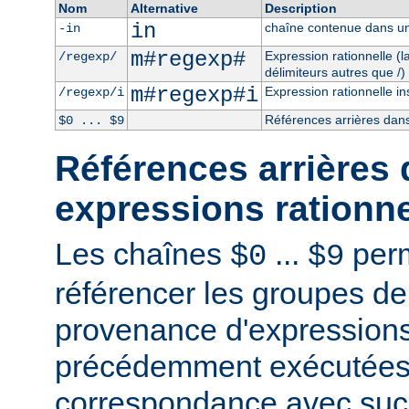
Nom
Alternative
Description
in
chaîne contenue dans un
-in
m#regexp#
Expression rationnelle (
/regexp/
délimiteurs autres que /)
m#regexp#i
Expression rationnelle in
/regexp/i
Références arrières dans
$0 ... $9
Références arrières 
expressions rationne
Les chaînes
...
perm
$0
$9
référencer les groupes de
provenance d'expressions
précédemment exécutées 
correspondance avec succ