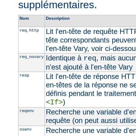
supplémentaires.
Nom
Description
Lit l'en-tête de requête HTT
,
req
http
tête correspondants peuvent
l'en-tête Vary, voir ci-desso
Identique à
, mais aucu
req_novary
req
n'est ajouté à l'en-tête Vary
Lit l'en-tête de réponse HTT
resp
en-têtes de la réponse ne s
définis pendant le traitement
)
<If>
Recherche une variable d'e
reqenv
requête (on peut aussi utilis
Recherche une variable d'e
osenv