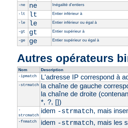
ne
Inégalité d'entiers
-ne
lt
Entier inférieur à
-lt
le
Entier inférieur ou égal à
-le
gt
Entier supérieur à
-gt
ge
Entier supérieur ou égal à
-ge
Autres opérateurs bi
Nom
Description
L'adresse IP correspond à 
-ipmatch
la chaîne de gauche corresp
-strmatch
la chaîne de droite (contena
*, ?, [])
idem
, mais inse
-
-strmatch
strcmatch
idem
, mais les 
-fnmatch
-strmatch