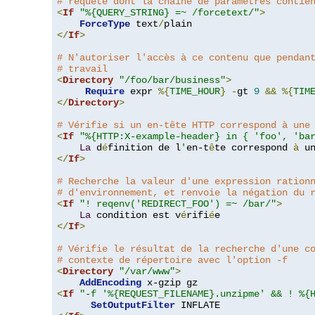
# requête dont la chaîne de paramètres contie
<
If
"%{QUERY_STRING} =~ /forcetext/"
>
ForceType
 text
/
</
If
>
# N'autoriser l'accès à ce contenu que pendan
# travail
<
Directory
"/foo/bar/business"
>
Require
 expr 
%{
TIME_HOUR
}
-
gt 
9
&&
%{
TIM
</
Directory
>
# Vérifie si un en-tête HTTP correspond à une
<
If
"%{HTTP:X-example-header} in { 'foo', 'ba
La
 d
é
finition de l
'
en-t
ê
te correspond 
à
 u
</
If
>
# Recherche la valeur d'une expression ration
# d'environnement, et renvoie la négation du 
<
If
"! reqenv('REDIRECT_FOO') =~ /bar/"
>
La
 condition est v
é
rifi
é
</
If
>
# Vérifie le résultat de la recherche d'une c
# contexte de répertoire avec l'option -f
<
Directory
"/var/www"
>
AddEncoding
<
If
"-f '%{REQUEST_FILENAME}.unzipme' && ! %{
SetOutputFilter