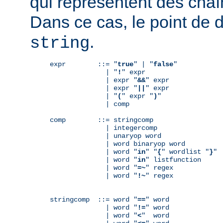
qui représentent des chaî
Dans ce cas, le point de 
.
string
expr        ::= "
true
" | "
false
"

              | "
!
" expr

              | expr "
&&
" expr

              | expr "
||
" expr

              | "
(
" expr "
)
"

              | comp

comp        ::= stringcomp

              | integercomp

              | unaryop word

              | word binaryop word

              | word "
in
" "
{
" wordlist "
}
"

              | word "
in
" listfunction

              | word "
=~
" regex

              | word "
!~
" regex

stringcomp  ::= word "
==
" word

              | word "
!=
" word

              | word "
<
"  word
