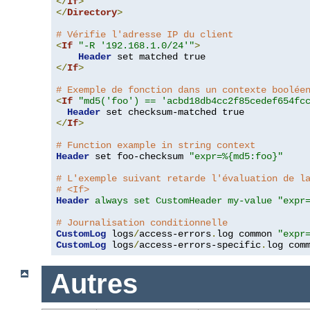
</
If
>
</
Directory
>
# Vérifie l'adresse IP du client
<
If
"-R '192.168.1.0/24'"
>
Header
</
If
>
# Exemple de fonction dans un contexte boolée
<
If
"md5('foo') == 'acbd18db4cc2f85cedef654fc
Header
</
If
>
# Function example in string context
Header
 set foo-checksum 
"expr=%{md5:foo}"
# L'exemple suivant retarde l'évaluation de l
# <If>
Header
always set CustomHeader my-value "expr
# Journalisation conditionnelle
CustomLog
 logs
/
access-errors
.
log common 
"expr
CustomLog
 logs
/
access-errors-specific
.
log com
Autres