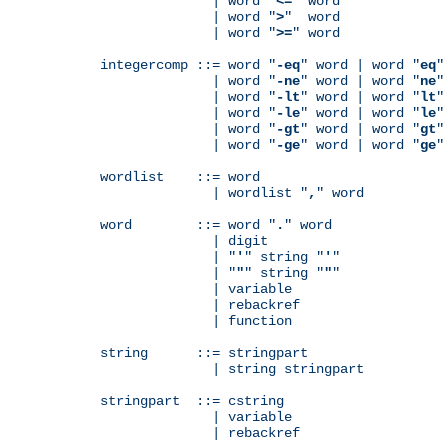
              | word "
<=
" word

              | word "
>
"  word

              | word "
>=
" word

integercomp ::= word "
-eq
" word | word "
eq
"
              | word "
-ne
" word | word "
ne
"
              | word "
-lt
" word | word "
lt
"
              | word "
-le
" word | word "
le
"
              | word "
-gt
" word | word "
gt
"
              | word "
-ge
" word | word "
ge
"
wordlist    ::= word

              | wordlist "
,
" word

word        ::= word "
.
" word

              | digit

              | "
'
" string "
'
"

              | "
"
" string "
"
"

              | variable

	      | rebackref

              | function

string      ::= stringpart

              | string stringpart

stringpart  ::= cstring

              | variable

	      | rebackref
