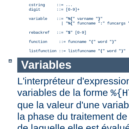
cstring     ::= ...

digit       ::= [0-9]+

variable    ::= "
%{
" varname "
}
"

              | "
%{
" funcname "
:
" funcargs 
rebackref   ::= "
$
" [0-9]

function     ::= funcname "
(
" word "
)
"

listfunction ::= listfuncname "
(
" word "
)
"
Variables
L'interpréteur d'expressio
variables de la forme
%{H
que la valeur d'une varia
la phase du traitement de
de laquelle elle est éval