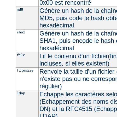
0x00 est rencontré
Génère un hash de la chaîne
md5
MD5, puis code le hash obt
hexadécimal
Génère un hash de la chaîne
sha1
SHA1, puis encode le hash 
hexadécimal
Lit le contenu d'un fichier(fi
file
incluses, si elles existent)
Renvoie la taille d'un fichier 
filesize
n'existe pas ou ne correspon
régulier)
Echappe les caractères sel
ldap
(Echappement des noms dist
DN) et la RFC4515 (Echappe
LDAP).