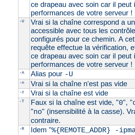
ce drapeau avec soin car il peut 
performances de votre serveur !
Vrai si la chaîne correspond a u
-U
accessible avec tous les contrôl
configurés pour ce chemin. A cet
requête effectue la vérification, e
ce drapeau avec soin car il peut 
performances de votre serveur !
Alias pour
-A
-U
Vrai si la chaîne n'est pas vide
-n
Vrai si la chaîne est vide
-z
Faux si la chaîne est vide, "
", "
-T
0
"
" (insensibilité à la casse). V
no
contraire.
Idem "
-R
%{REMOTE_ADDR} -ipm