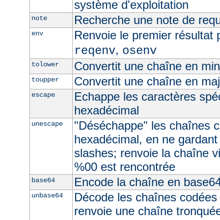
système d'exploitation
Recherche une note de req
note
Renvoie le premier résultat 
env
,
reqenv
osenv
Convertit une chaîne en mi
tolower
Convertit une chaîne en ma
toupper
Echappe les caractères spé
escape
hexadécimal
"Déséchappe" les chaînes 
unescape
hexadécimal, en ne gardant
slashes; renvoie la chaîne v
%00 est rencontrée
Encode la chaîne en base6
base64
Décode les chaînes codées
unbase64
renvoie une chaîne tronquée 