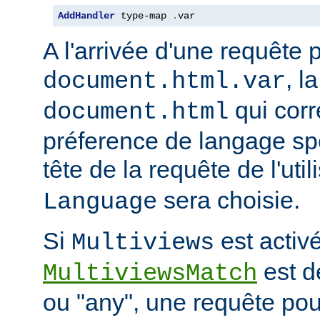
AddHandler
 type-map 
.
var
A l'arrivée d'une requête 
, l
document.html.var
qui corr
document.html
préference de langage spé
tête de la requête de l'uti
sera choisie.
Language
Si
est activé
Multiviews
est d
MultiviewsMatch
ou "any", une requête po