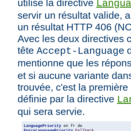
utilise la directive
Langu
servir un résultat valide, 
un résultat HTTP 406 (
Avec les deux directives c
tête
d
Accept-Language
mentionne que les répon
et si aucune variante dans
trouvée, c'est la première 
définie par la directive
La
qui sera servie.
LanguagePriority
ForceLanguagePriority
Fallback