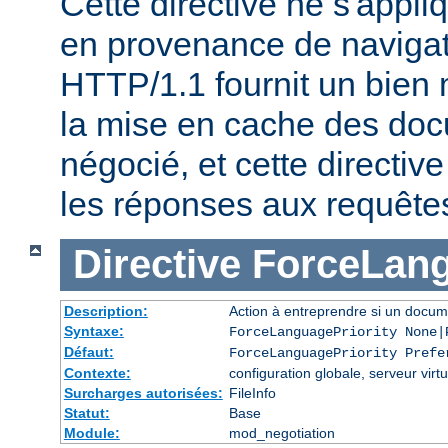
Cette directive ne s'appl
en provenance de naviga
HTTP/1.1 fournit un bien 
la mise en cache des do
négocié, et cette directive
les réponses aux requête
Directive
ForceLang
Description:
Action à entreprendre si un docum
Syntaxe:
ForceLanguagePriority None|
Défaut:
ForceLanguagePriority Prefe
Contexte:
configuration globale, serveur virtu
Surcharges autorisées:
FileInfo
Statut:
Base
Module:
mod_negotiation