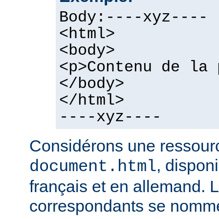
Body:----xyz----
<html>
<body>
<p>Contenu de la 
</body>
</html>
----xyz----
Considérons une ressour
, dispon
document.html
français et en allemand. L
correspondants se nomme