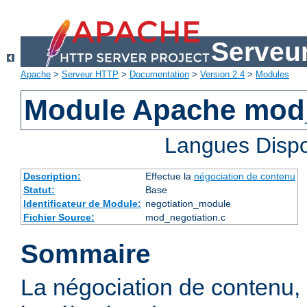
Serveu
Apache
>
Serveur HTTP
>
Documentation
>
Version 2.4
>
Modules
Module Apache mod_
Langues Dispo
Description:
Effectue la
négociation de contenu
Statut:
Base
Identificateur de Module:
negotiation_module
Fichier Source:
mod_negotiation.c
Sommaire
La négociation de contenu,