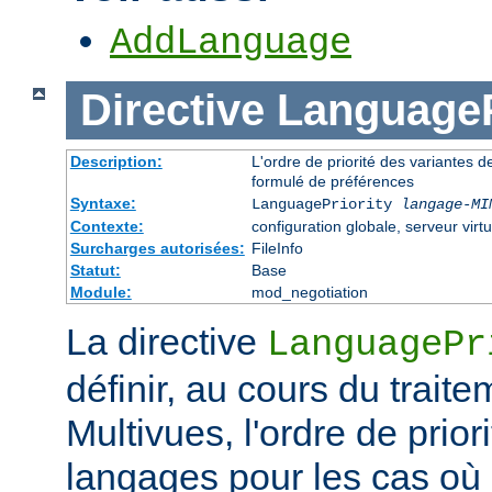
AddLanguage
Directive
LanguageP
Description:
L'ordre de priorité des variantes d
formulé de préférences
Syntaxe:
LanguagePriority
langage-MI
Contexte:
configuration globale, serveur virtu
Surcharges autorisées:
FileInfo
Statut:
Base
Module:
mod_negotiation
La directive
LanguagePr
définir, au cours du trait
Multivues, l'ordre de prior
langages pour les cas où l