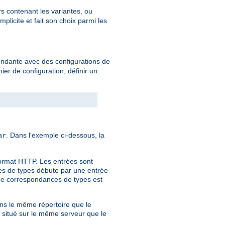
rs contenant les variantes, ou
licite et fait son choix parmi les
endante avec des configurations de
hier de configuration, définir un
. Dans l'exemple ci-dessous, la
ar
format HTTP. Les entrées sont
nces de types débute par une entrée
 de correspondances de types est
dans le même répertoire que le
r situé sur le même serveur que le