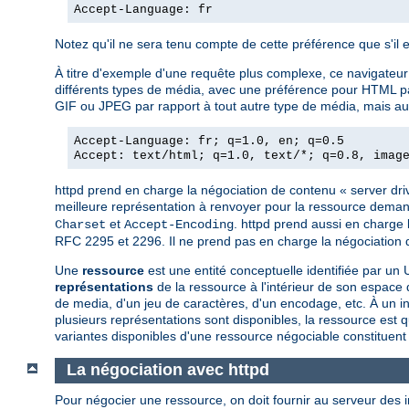
Accept-Language: fr
Notez qu'il ne sera tenu compte de cette préférence que s'il 
À titre d'exemple d'une requête plus complexe, ce navigateur a
différents types de média, avec une préférence pour HTML par 
GIF ou JPEG par rapport à tout autre type de média, mais aut
Accept-Language: fr; q=1.0, en; q=0.5
Accept: text/html; q=1.0, text/*; q=0.8, imag
httpd prend en charge la négociation de contenu « server driven
meilleure représentation à renvoyer pour la ressource deman
et
. httpd prend aussi en charge 
Charset
Accept-Encoding
RFC 2295 et 2296. Il ne prend pas en charge la négociation de
Une
ressource
est une entité conceptuelle identifiée par 
représentations
de la ressource à l'intérieur de son espac
de media, d'un jeu de caractères, d'un encodage, etc. À un i
plusieurs représentations sont disponibles, la ressource est q
variantes disponibles d'une ressource négociable constituent
La négociation avec httpd
Pour négocier une ressource, on doit fournir au serveur des 