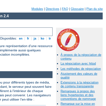
Modules
|
Directives
|
FAQ
|
Glossaire
|
Plan du site
n 2.4
Disponibles:
en
|
fr
|
ja
|
ko
|
tr
leure représentation d'une ressource
l implémente aussi quelques
ociation incomplètes.
À propos de la négociation de
contenu
La négociation avec httpd
Les méthodes de négociation
Ajustement des valeurs de
qualité
ou pour différents types de média,
Extensions à la négociation
de contenu transparente
ndant, le serveur peut souvent faire
èrent à l'intérieur de chaque
Remarques à propos des
lais peut convenir. Les navigateurs
liens hypertextes et des
conventions de nommage
eut utiliser l'en-tête :
Remarque sur la mise en