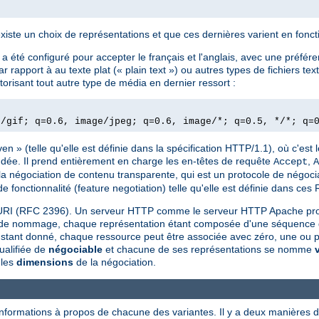
existe un choix de représentations et que ces dernières varient en fonc
 été configuré pour accepter le français et l'anglais, avec une préfére
rapport à au texte plat (« plain text ») ou autres types de fichiers te
orisant tout autre type de média en dernier ressort :
e/gif; q=0.6, image/jpeg; q=0.6, image/*; q=0.5, */*; q=
 » (telle qu'elle est définie dans la spécification HTTP/1.1), où c'est l
dée. Il prend entièrement en charge les en-têtes de requête
,
Accept
A
la négociation de contenu transparente, qui est un protocole de négocia
 fonctionnalité (feature negotiation) telle qu'elle est définie dans ces
un URI (RFC 2396). Un serveur HTTP comme le serveur HTTP Apache pro
e de nommage, chaque représentation étant composée d'une séquence d'o
nstant donné, chaque ressource peut être associée avec zéro, une ou pl
ualifiée de
négociable
et chacune de ses représentations se nomme
 les
dimensions
de la négociation.
informations à propos de chacune des variantes. Il y a deux manières d'