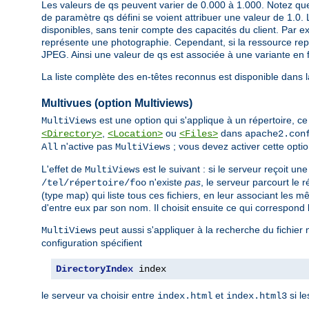
Les valeurs de qs peuvent varier de 0.000 à 1.000. Notez que
de paramètre qs défini se voient attribuer une valeur de 1.0. 
disponibles, sans tenir compte des capacités du client. Par ex
représente une photographie. Cependant, si la ressource repré
JPEG. Ainsi une valeur de qs est associée à une variante en f
La liste complète des en-têtes reconnus est disponible dans 
Multivues (option Multiviews)
est une option qui s'applique à un répertoire, ce q
MultiViews
,
ou
dans
<Directory>
<Location>
<Files>
apache2.con
n'active pas
; vous devez activer cette opti
All
MultiViews
L'effet de
est le suivant : si le serveur reçoit u
MultiViews
n'existe
pas
, le serveur parcourt le
/tel/répertoire/foo
(type map) qui liste tous ces fichiers, en leur associant les 
d'entre eux par son nom. Il choisit ensuite ce qui correspond 
peut aussi s'appliquer à la recherche du fichier
MultiViews
configuration spécifient
DirectoryIndex
 index
le serveur va choisir entre
et
si le
index.html
index.html3