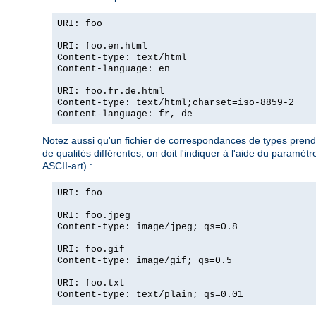
URI: foo
URI: foo.en.html
Content-type: text/html
Content-language: en
URI: foo.fr.de.html
Content-type: text/html;charset=iso-8859-2
Content-language: fr, de
Notez aussi qu'un fichier de correspondances de types prend l
de qualités différentes, on doit l'indiquer à l'aide du param
ASCII-art) :
URI: foo
URI: foo.jpeg
Content-type: image/jpeg; qs=0.8
URI: foo.gif
Content-type: image/gif; qs=0.5
URI: foo.txt
Content-type: text/plain; qs=0.01