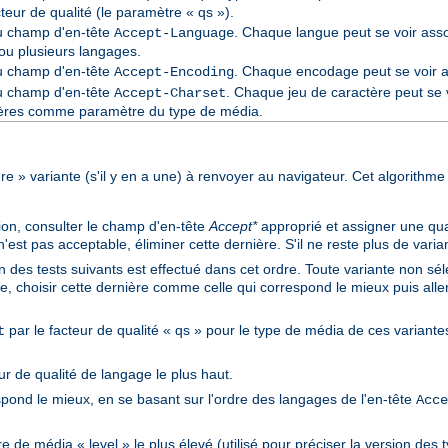
cteur de qualité (le paramètre « qs »).
du champ d'en-tête
. Chaque langue peut se voir asso
Accept-Language
ou plusieurs langages.
du champ d'en-tête
. Chaque encodage peut se voir as
Accept-Encoding
du champ d'en-tête
. Chaque jeu de caractère peut se v
Accept-Charset
ctères comme paramètre du type de média.
eure » variante (s'il y en a une) à renvoyer au navigateur. Cet algorithme 
ion, consulter le champ d'en-tête
Accept*
approprié et assigner une qual
st pas acceptable, éliminer cette dernière. S'il ne reste plus de variant
n des tests suivants est effectué dans cet ordre. Toute variante non séle
e, choisir cette dernière comme celle qui correspond le mieux puis aller 
par le facteur de qualité « qs » pour le type de média de ces variantes
t
ur de qualité de langage le plus haut.
spond le mieux, en se basant sur l'ordre des langages de l'en-tête
Acce
 de média « level » le plus élevé (utilisé pour préciser la version des 