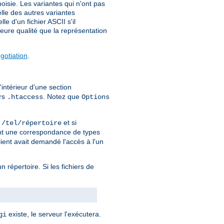
isie. Les variantes qui n'ont pas
elle des autres variantes
e d'un fichier ASCII s'il
eure qualité que la représentation
otiation
.
'intérieur d'une section
ers
. Notez que
.htaccess
Options
r
et si
/tel/répertoire
ment une correspondance de types
lient avait demandé l'accès à l'un
un répertoire. Si les fichiers de
existe, le serveur l'exécutera.
gi