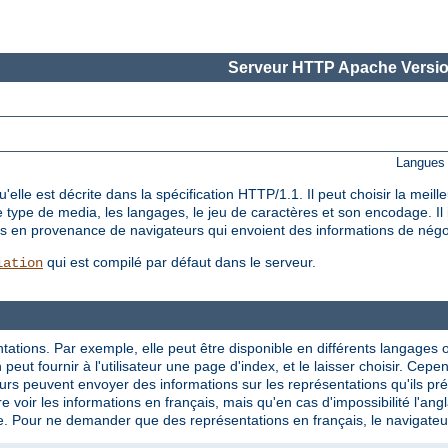
Serveur HTTP Apache Versio
Langues 
le est décrite dans la spécification HTTP/1.1. Il peut choisir la meil
e type de media, les langages, le jeu de caractères et son encodage. I
êtes en provenance de navigateurs qui envoient des informations de nég
qui est compilé par défaut dans le serveur.
iation
tations. Par exemple, elle peut être disponible en différents langages 
eut fournir à l'utilisateur une page d'index, et le laisser choisir. Cepe
rs peuvent envoyer des informations sur les représentations qu'ils préf
e voir les informations en français, mais qu'en cas d'impossibilité l'ang
e. Pour ne demander que des représentations en français, le navigateur p