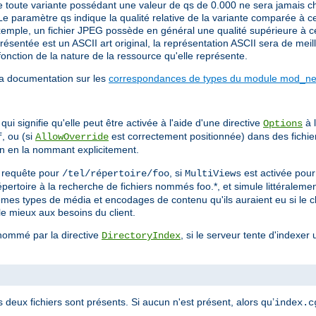
 toute variante possédant une valeur de qs de 0.000 ne sera jamais cho
Le paramètre qs indique la qualité relative de la variante comparée à c
emple, un fichier JPEG possède en général une qualité supérieure à cell
sentée est un ASCII art original, la représentation ASCII sera de meill
onction de la nature de la ressource qu'elle représente.
la documentation sur les
correspondances de types du module mod_neg
ui signifie qu'elle peut être activée à l'aide d'une directive
à l
Options
, ou (si
est correctement positionnée) dans des fichi
f
AllowOverride
on en la nommant explicitement.
ne requête pour
, si
est activée pou
/tel/répertoire/foo
MultiViews
 répertoire à la recherche de fichiers nommés foo.*, et simule littérale
mêmes types de média et encodages de contenu qu'ils auraient eu si le c
le mieux aux besoins du client.
 nommé par la directive
, si le serveur tente d'indexer 
DirectoryIndex
s deux fichiers sont présents. Si aucun n'est présent, alors qu’
index.c