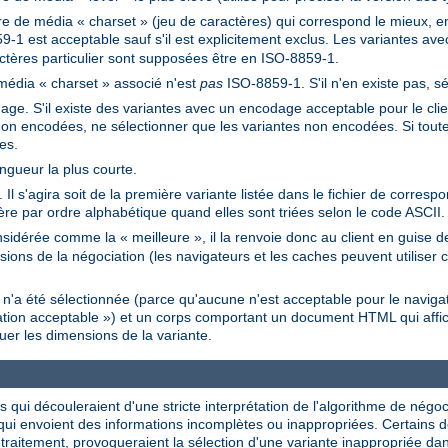
e de média « charset » (jeu de caractères) qui correspond le mieux, en 
9-1 est acceptable sauf s'il est explicitement exclus. Les variantes a
ctères particulier sont supposées être en ISO-8859-1.
 média « charset » associé n'est
pas
ISO-8859-1. S'il n'en existe pas, sé
ge. S'il existe des variantes avec un encodage acceptable pour le client,
non encodées, ne sélectionner que les variantes non encodées. Si tout
es.
ongueur la plus courte.
Il s'agira soit de la première variante listée dans le fichier de corres
ière par ordre alphabétique quand elles sont triées selon le code ASCII.
sidérée comme la « meilleure », il la renvoie donc au client en guise
ions de la négociation (les navigateurs et les caches peuvent utiliser c
e n'a été sélectionnée (parce qu'aucune n'est acceptable pour le navig
ation acceptable ») et un corps comportant un document HTML qui affic
uer les dimensions de la variante.
es qui découleraient d'une stricte interprétation de l'algorithme de négoc
s qui envoient des informations incomplètes ou inappropriées. Certains 
 traitement, provoqueraient la sélection d'une variante inappropriée 