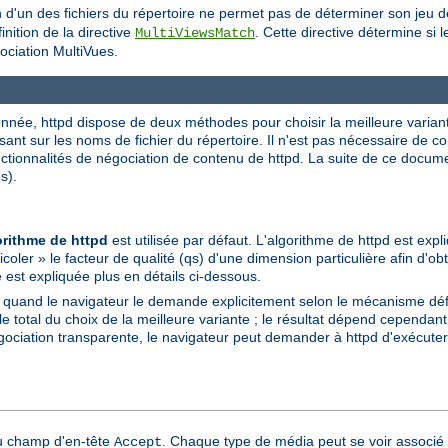
on d'un des fichiers du répertoire ne permet pas de déterminer son jeu 
nition de la directive
. Cette directive détermine si 
MultiViewsMatch
gociation MultiVues.
née, httpd dispose de deux méthodes pour choisir la meilleure variante à
sant sur les noms de fichier du répertoire. Il n'est pas nécessaire de c
onctionnalités de négociation de contenu de httpd. La suite de ce docu
s).
orithme de httpd
est utilisée par défaut. L'algorithme de httpd est expl
icoler » le facteur de qualité (qs) d'une dimension particulière afin d'obt
 est expliquée plus en détails ci-dessous.
e quand le navigateur le demande explicitement selon le mécanisme dé
total du choix de la meilleure variante ; le résultat dépend cependant 
gociation transparente, le navigateur peut demander à httpd d'exécuter 
du champ d'en-tête
. Chaque type de média peut se voir associé 
Accept