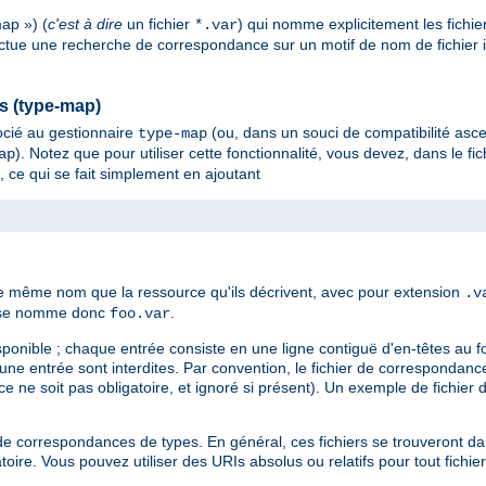
ap ») (
c'est à dire
un fichier
) qui nomme explicitement les fichie
*.var
ectue une recherche de correspondance sur un motif de nom de fichier imp
es (type-map)
cié au gestionnaire
(ou, dans un souci de compatibilité asc
type-map
). Notez que pour utiliser cette fonctionnalité, vous devez, dans le fic
ap
, ce qui se fait simplement en ajoutant
le même nom que la ressource qu'ils décrivent, avec pour extension
.v
es se nomme donc
.
foo.var
sponible ; chaque entrée consiste en une ligne contiguë d'en-têtes au 
d'une entrée sont interdites. Par convention, le fichier de corresponda
e ne soit pas obligatoire, et ignoré si présent). Un exemple de fichier
ier de correspondances de types. En général, ces fichiers se trouveront 
oire. Vous pouvez utiliser des URIs absolus ou relatifs pour tout fichie