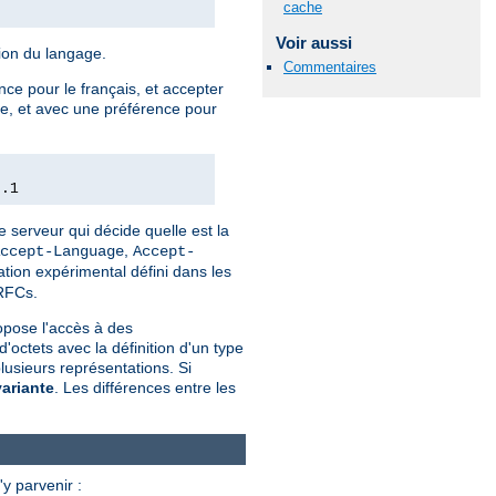
cache
Voir aussi
tion du langage.
Commentaires
nce pour le français, et accepter
xte, et avec une préférence pour
0.1
e serveur qui décide quelle est la
,
ccept-Language
Accept-
tion expérimental défini dans les
 RFCs.
pose l'accès à des
ctets avec la définition d'un type
usieurs représentations. Si
variante
. Les différences entre les
y parvenir :