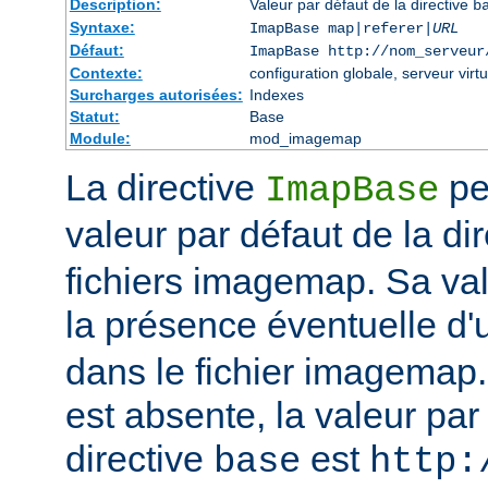
Description:
Valeur par défaut de la directive
b
Syntaxe:
ImapBase map|referer|
URL
Défaut:
ImapBase http://nom_serveur
Contexte:
configuration globale, serveur virtu
Surcharges autorisées:
Indexes
Statut:
Base
Module:
mod_imagemap
La directive
per
ImapBase
valeur par défaut de la di
fichiers imagemap. Sa val
la présence éventuelle d'
dans le fichier imagemap. 
est absente, la valeur par
directive
est
base
http: