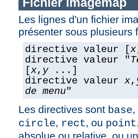
Fichier imagemap
Les lignes d'un fichier 
présenter sous plusieurs 
directive valeur [
x
directive valeur "
T
[
x
,
y
...]
directive valeur
x
,
de menu
"
Les directives sont
,
base
,
, ou
circle
rect
point
absolue ou relative, ou u