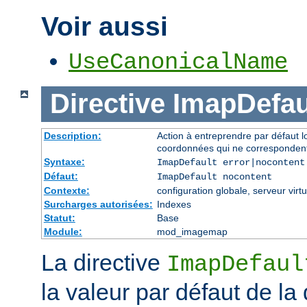
Voir aussi
UseCanonicalName
Directive
ImapDefau
Description:
Action à entreprendre par défaut 
coordonnées qui ne correspondent
Syntaxe:
ImapDefault error|nocontent
Défaut:
ImapDefault nocontent
Contexte:
configuration globale, serveur virtu
Surcharges autorisées:
Indexes
Statut:
Base
Module:
mod_imagemap
La directive
ImapDefaul
la valeur par défaut de la