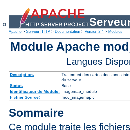
Serveu
Apache
>
Serveur HTTP
>
Documentation
>
Version 2.4
>
Modules
Module Apache mo
Langues Dispo
Description:
Traitement des cartes des zones int
du serveur
Statut:
Base
Identificateur de Module:
imagemap_module
Fichier Source:
mod_imagemap.c
Sommaire
Ce module traite les fichier