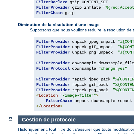
FilterDeclare
FilterProvider
 gzip inflate 
"%{req:Accep
FilterChain
 gzip
Diminution de la résolution d'une image
Supposons que nous voulions réduire la résolution de 
FilterProvider
 unpack jpeg_unpack 
"%{CON
FilterProvider
 unpack gif_unpack  
"%{CON
FilterProvider
 unpack png_unpack  
"%{CON
FilterProvider
 downsample downsample_fil
FilterProtocol
 downsample 
"change=yes"
FilterProvider
 repack jpeg_pack 
"%{CONTE
FilterProvider
 repack gif_pack  
"%{CONTE
FilterProvider
 repack png_pack  
"%{CONTE
<
Location
"/image-filter"
>
FilterChain
</
Location
>
Gestion de protocole
Historiquement, tout filtre doit s'assurer que toute modificat