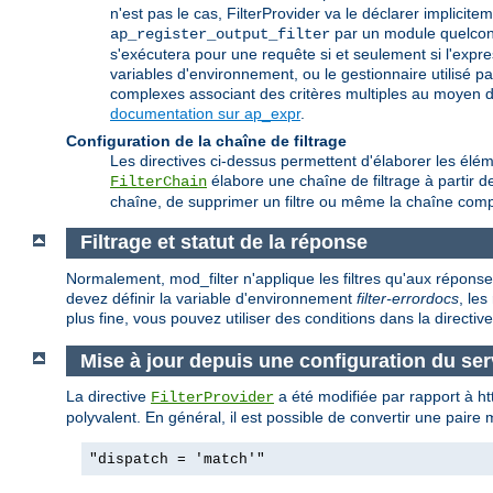
n'est pas le cas, FilterProvider va le déclarer implic
par un module quelconq
ap_register_output_filter
s'exécutera pour une requête si et seulement si l'expr
variables d'environnement, ou le gestionnaire utilisé p
complexes associant des critères multiples au moyen d'u
documentation sur ap_expr
.
Configuration de la chaîne de filtrage
Les directives ci-dessus permettent d'élaborer les éléme
élabore une chaîne de filtrage à partir de 
FilterChain
chaîne, de supprimer un filtre ou même la chaîne comp
Filtrage et statut de la réponse
Normalement, mod_filter n'applique les filtres qu'aux répons
devez définir la variable d'environnement
filter-errordocs
, le
plus fine, vous pouvez utiliser des conditions dans la directiv
Mise à jour depuis une configuration du se
La directive
a été modifiée par rapport à h
FilterProvider
polyvalent. En général, il est possible de convertir une paire
"dispatch = 'match'"