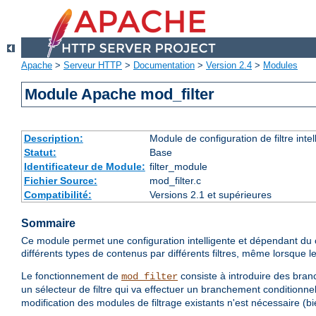
Apache
>
Serveur HTTP
>
Documentation
>
Version 2.4
>
Modules
Module Apache mod_filter
Description:
Module de configuration de filtre inte
Statut:
Base
Identificateur de Module:
filter_module
Fichier Source:
mod_filter.c
Compatibilité:
Versions 2.1 et supérieures
Sommaire
Ce module permet une configuration intelligente et dépendant du co
différents types de contenus par différents filtres, même lorsque
Le fonctionnement de
consiste à introduire des branc
mod_filter
un sélecteur de filtre qui va effectuer un branchement conditionnel
modification des modules de filtrage existants n'est nécessaire (bie