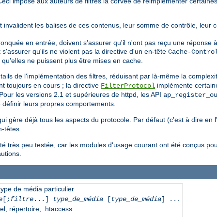
e. Ceci impose aux auteurs de filtres la corvée de réimplémenter certai
it invalident les balises de ces contenus, leur somme de contrôle, leur 
tronquée en entrée, doivent s'assurer qu'il n'ont pas reçu une réponse à
nt s'assurer qu'ils ne violent pas la directive d'un en-tête
Cache-Contro
 qu'elles ne puissent plus être mises en cache.
ils de l'implémentation des filtres, réduisant par là-même la complexi
t toujours en cours ; la directive
implémente certaine
FilterProtocol
our les versions 2.1 et supérieures de httpd, les API
ap_register_o
 définir leurs propres comportements.
 qui gère déjà tous les aspects du protocole. Par défaut (c'est à dire en 
-têtes.
été très peu testée, car les modules d'usage courant ont été conçus pou
autions.
 type de média particulier
e
[;
filtre
...]
type_de_média
[
type_de_média
] ...
el, répertoire, .htaccess