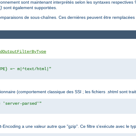
ironnement sont maintenant interprétés selon les syntaxes respectives
}
sont également supportées.
s comparaisons de sous-chaînes. Ces dernières peuvent être remplacée
dOutputFilterByType
YPE} =~ m|^text/html|"
naire (comportement classique des SSI ; les fichiers .shtml sont trait
= 'server-parsed'"
ept-Encoding a une valeur autre que "gzip". Ce filtre s'exécute avec l