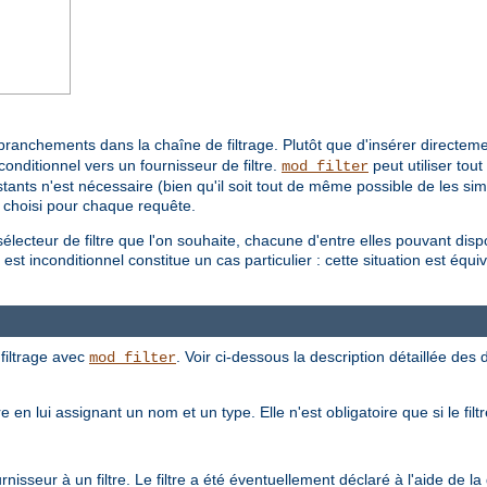
branchements dans la chaîne de filtrage. Plutôt que d'insérer directemen
conditionnel vers un fournisseur de filtre.
peut utiliser tou
mod_filter
ants n'est nécessaire (bien qu'il soit tout de même possible de les simpli
a choisi pour chaque requête.
électeur de filtre que l'on souhaite, chacune d'entre elles pouvant dis
st inconditionnel constitue un cas particulier : cette situation est équival
filtrage avec
. Voir ci-dessous la description détaillée des d
mod_filter
e en lui assignant un nom et un type. Elle n'est obligatoire que si le fil
isseur à un filtre. Le filtre a été éventuellement déclaré à l'aide de la