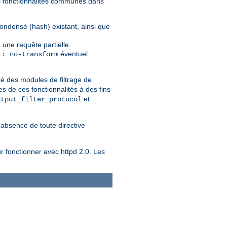
nes fonctionnalités communes dans
condensé (hash) existant, ainsi que
 une requête partielle.
éventuel.
l: no-transform
té des modules de filtrage de
s de ces fonctionnalités à des fins
et
utput_filter_protocol
l'absence de toute directive
r fonctionner avec httpd 2.0. Les