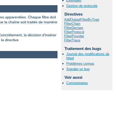
Exemples
Gestion de protocole
Directives
ves apparentées. Chaque filtre doit
AddOutputFilterByType
ue la chaîne soit traitée de manière
FilterChain
FilterDeclare
FilterProtocol
Concrètement, la décision d'insérer
FilterProvider
la directive
FilterTrace
Traitement des bugs
Journal des modifications de
httpd
Problèmes connus
Signaler un bug
Voir aussi
Commentaires