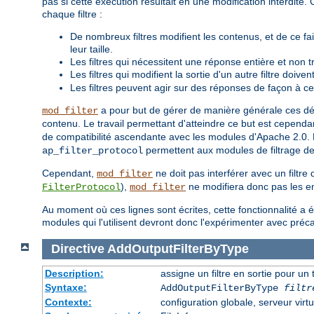
pas si cette exécution résultait en une modification interdit
chaque filtre :
De nombreux filtres modifient les contenus, et de ce fa
leur taille.
Les filtres qui nécessitent une réponse entière et non 
Les filtres qui modifient la sortie d'un autre filtre doive
Les filtres peuvent agir sur des réponses de façon à ce
a pour but de gérer de manière générale ces déta
mod_filter
contenu. Le travail permettant d'atteindre ce but est cependan
de compatibilité ascendante avec les modules d'Apache 2.0. P
permettent aux modules de filtrage de
ap_filter_protocol
Cependant,
ne doit pas interférer avec un filtre
mod_filter
),
ne modifiera donc pas les en
FilterProtocol
mod_filter
Au moment où ces lignes sont écrites, cette fonctionnalité a 
modules qui l'utilisent devront donc l'expérimenter avec préc
Directive
AddOutputFilterByType
Description:
assigne un filtre en sortie pour un
Syntaxe:
AddOutputFilterByType
filtr
Contexte:
configuration globale, serveur virtu