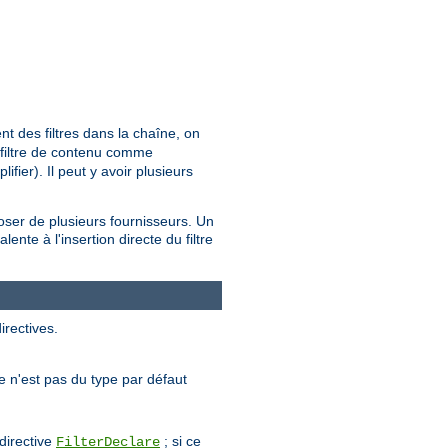
t des filtres dans la chaîne, on
t filtre de contenu comme
fier). Il peut y avoir plusieurs
poser de plusieurs fournisseurs. Un
ente à l'insertion directe du filtre
irectives.
tre n'est pas du type par défaut
 directive
; si ce
FilterDeclare