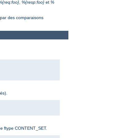
%{req:foo}
,
%{resp:foo}
et
%
s par des comparaisons
és).
e type ftype CONTENT_SET.