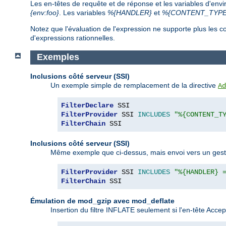
Les en-têtes de requête et de réponse et les variables d'env
{env:foo}
. Les variables
%{HANDLER}
et
%{CONTENT_TYPE
Notez que l'évaluation de l'expression ne supporte plus le
d'expressions rationnelles.
Exemples
Inclusions côté serveur (SSI)
Un exemple simple de remplacement de la directive
Ad
FilterDeclare
FilterProvider
 SSI 
INCLUDES
"%{CONTENT_T
FilterChain
 SSI
Inclusions côté serveur (SSI)
Même exemple que ci-dessus, mais envoi vers un gestion
FilterProvider
 SSI 
INCLUDES
"%{HANDLER} 
FilterChain
 SSI
Émulation de mod_gzip avec mod_deflate
Insertion du filtre INFLATE seulement si l'en-tête Acc