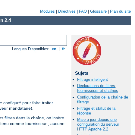
Modules
|
Directives
|
FAQ
|
Glossaire
|
Plan du site
n 2.4
Langues Disponibles:
en
|
fr
Sujets
Filtrage intelligent
Déclarations de filtres,
fournisseurs et chaînes
Configuration de la chaîne de
filtrage
configuré pour faire traiter
rveur mandataire).
Filtrage et statut de la
réponse
s filtres dans la chaîne, on insère
Mise à jour depuis une
 contenu comme fournisseur ; aucune
configuration du serveur
HTTP Apache 2.2