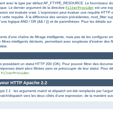
itement avec le type par défaut AP_FTYPE_RESOURCE. Le fournisseur doit 
ue. Le dernier argument de la directive
est une exp
FilterProvider
ession est évaluée vraie. L'expression peut évaluer une requête HTTP o
ar cette requête. À la différence des version précédentes, mod_filter s
ne logique AND / OR (&& / ||) et de parenthèses. Pour les détails sur l
nts d'une chaîne de filtrage intelligente, mais pas de les configurer en
filtres intelligents déclarés, permettant avec souplesse d'insérer des fil
lète.
es possédant un statut HTTP 200 (OK). Pour pouvoir filtrer des docume
s réponses étant alors filtrées sans se préoccuper de leur statut. Pour
e
.
FilterProvider
rveur HTTP Apache 2.2
ttpd 2.2 : les arguments
match
et
dispatch
ont été remplacés par l'arg
 match/dispatch vers les deux côtés d'une expression, de la manière sui