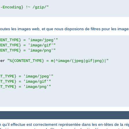
t-Encoding} !~ /gzip/"
toutes les images web, et que nous disposions de filtres pour les ima
TENT_TYPE} = 'image/jpeg'"
TENT_TYPE} = 'image/gif'"
TENT_TYPE} = 'image/png'"
ter 
"%{CONTENT_TYPE} = m|^image/(jpeg|gif|png)|"
NT_TYPE} = 'image/jpeg'"
NT_TYPE} = 'image/gif'"
NT_TYPE} = 'image/png'"
ion qu'il effectue est correctement représentée dans les en-têtes de la r