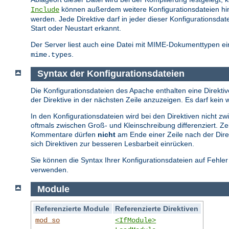
können außerdem weitere Konfigurationsdateien hi
Include
werden. Jede Direktive darf in jeder dieser Konfiguration
Start oder Neustart erkannt.
Der Server liest auch eine Datei mit MIME-Dokumenttypen ein
.
mime.types
Syntax der Konfigurationsdateien
Die Konfigurationsdateien des Apache enthalten eine Direktive
der Direktive in der nächsten Zeile anzuzeigen. Es darf ke
In den Konfigurationsdateien wird bei den Direktiven nicht 
oftmals zwischen Groß- und Kleinschreibung differenziert. Z
Kommentare dürfen
nicht
am Ende einer Zeile nach der Direk
sich Direktiven zur besseren Lesbarbeit einrücken.
Sie können die Syntax Ihrer Konfigurationsdateien auf Fehle
verwenden.
Module
Referenzierte Module
Referenzierte Direktiven
mod_so
<IfModule>