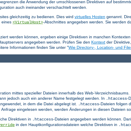
e begrenzen die Anwendung der umschlossenen Direktiven auf bestimmt
guration auch ineinander verschachtelt werden.
ites gleichzeitig zu bedienen. Dies wird
virtuelles Hosten
genannt. Dire
b eines
-Abschnittes angegeben werden. Sie werden da
<VirtualHost>
tziert werden können, ergeben einige Direktiven in manchen Kontexten 
 Hauptservers angegeben werden. Prüfen Sie den
Kontext
der Direktive
tere Informationen finden Sie unter "
Wie Directory-, Location- und File
ration mittes spezieller Dateien innerhalb des Web-Verzeichnisbaums.
nn jedoch auch ein anderer Name festgelegt werden. In
-D
.htaccess
ngewendet, in dem die Datei abgelegt ist.
-Dateien folgen d
.htaccess
er Anfrage eingelesen werden, werden Änderungen in diesen Dateien so
che Direktiven in
-Dateien angegeben werden können. Darü
.htaccess
in den Hauptkonfigurationsdateien welche Direktiven in
verride
.htac