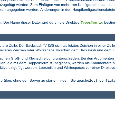
nzugefügt werden. Zum Einfügen von mehreren Konfigurationsdateien 
sdateien angegeben werden. Änderungen in den Hauptkonfigurationsdat
. Der Name dieser Datei wird durch die Direktive
bestimm
TypesConfig
 pro Zeile. Der Backslash "\" läßt sich als letztes Zeichen in einer Ze
in weiteres Zeichen oder Whitespace zwischen dem Backslash und dem Z
zwischen Groß- und Kleinschreibung unterschieden. Bei den Argumenten
eilen, die mit dem Doppelkreuz "#" beginnen, werden als Kommentare be
tive eingefügt werden. Leerzeilen und Whitespaces vor einer Direktiv
r prüfen, ohne den Server zu starten, indem Sie
apache2ctl configt