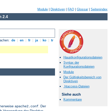
Module
|
Direktiven
|
FAQ
|
Glossar
|
Seitenindex
 2.4
rachen:
de
|
en
|
fr
|
ja
|
ko
|
tr
Hauptkonfigurationsdateien
Syntax der
Konfigurationsdateien
Module
Der Gültigkeitsbereich von
Direktiven
.htaccess-Dateien
Siehe auch
Kommentare
icherweise
. Der
apache2.conf
h Verwendung der Direktive