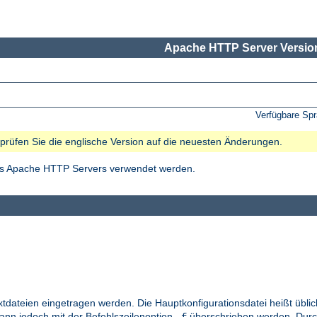
Apache HTTP Server Version
Verfügbare Sp
e prüfen Sie die englische Version auf die neuesten Änderungen.
des Apache HTTP Servers verwendet werden.
xtdateien eingetragen werden. Die Hauptkonfigurationsdatei heißt übl
kann jedoch mit der Befehlszeilenoption
überschrieben werden. Durc
-f