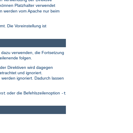
können Platzhalter verwendet
eien werden vom Apache nur beim
t. Die Voreinstellung ist
ile dazu verwenden, die Fortsetzung
eilenende folgen.
 der Direktiven wird dagegen
trachtet und ignoriert.
e werden ignoriert. Dadurch lassen
oder die Befehlszeilenoption
est
-t