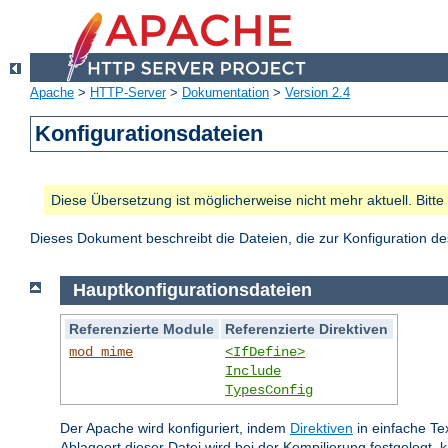
Apache
>
HTTP-Server
>
Dokumentation
>
Version 2.4
Konfigurationsdateien
Diese Übersetzung ist möglicherweise nicht mehr aktuell. Bitt
Dieses Dokument beschreibt die Dateien, die zur Konfiguration 
Hauptkonfigurationsdateien
Referenzierte Module
Referenzierte Direktiven
mod_mime
<IfDefine>
Include
TypesConfig
Der Apache wird konfiguriert, indem
Direktiven
in einfache Te
Ablageort dieser Datei wird bei der Kompilierung festgelegt, 