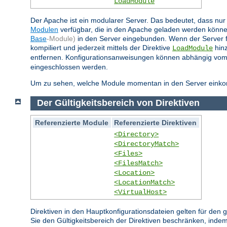
LoadModule
Der Apache ist ein modularer Server. Das bedeutet, dass nur 
Modulen
verfügbar, die in den Apache geladen werden könne
Base
-Module)
in den Server eingebunden. Wenn der Server 
kompiliert und jederzeit mittels der Direktive
hinz
LoadModule
entfernen. Konfigurationsanweisungen können abhängig vom
eingeschlossen werden.
Um zu sehen, welche Module momentan in den Server einkompi
Der Gültigkeitsbereich von Direktiven
Referenzierte Module
Referenzierte Direktiven
<Directory>
<DirectoryMatch>
<Files>
<FilesMatch>
<Location>
<LocationMatch>
<VirtualHost>
Direktiven in den Hauptkonfigurationsdateien gelten für den
Sie den Gültigkeitsbereich der Direktiven beschränken, indem