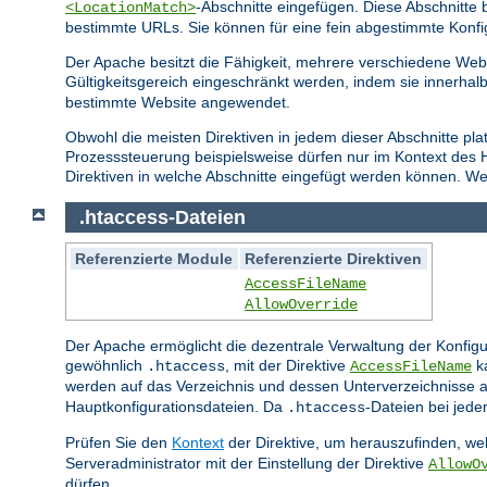
-Abschnitte eingefügen. Diese Abschnitt
<LocationMatch>
bestimmte URLs. Sie können für eine fein abgestimmte Konfi
Der Apache besitzt die Fähigkeit, mehrere verschiedene Webs
Gültigkeitsgereich eingeschränkt werden, indem sie innerhal
bestimmte Website angewendet.
Obwohl die meisten Direktiven in jedem dieser Abschnitte pla
Prozesssteuerung beispielsweise dürfen nur im Kontext des
Direktiven in welche Abschnitte eingefügt werden können. Wei
.htaccess-Dateien
Referenzierte Module
Referenzierte Direktiven
AccessFileName
AllowOverride
Der Apache ermöglicht die dezentrale Verwaltung der Konfigu
gewöhnlich
, mit der Direktive
ka
.htaccess
AccessFileName
werden auf das Verzeichnis und dessen Unterverzeichnisse a
Hauptkonfigurationsdateien. Da
-Dateien bei jed
.htaccess
Prüfen Sie den
Kontext
der Direktive, um herauszufinden, wel
Serveradministrator mit der Einstellung der Direktive
AllowO
dürfen.