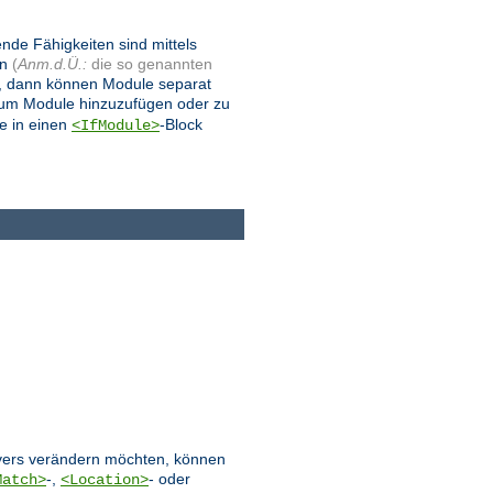
ende Fähigkeiten sind mittels
en
(
Anm.d.Ü.:
die so genannten
, dann können Module separat
 um Module hinzuzufügen oder zu
e in einen
-Block
<IfModule>
ervers verändern möchten, können
-,
- oder
Match>
<Location>