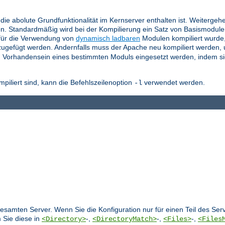
die abolute Grundfunktionalität im Kernserver enthalten ist. Weitergeh
n. Standardmäßig wird bei der Kompilierung ein Satz von Basismodul
für die Verwendung von
dynamisch ladbaren
Modulen kompiliert wurde
ugefügt werden. Andernfalls muss der Apache neu kompiliert werden,
 Vorhandensein eines bestimmten Moduls eingesetzt werden, indem si
liert sind, kann die Befehlszeilenoption
verwendet werden.
-l
 gesamten Server. Wenn Sie die Konfiguration nur für einen Teil des S
 Sie diese in
-,
-,
-,
<Directory>
<DirectoryMatch>
<Files>
<Files