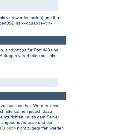
tiviert werden sollen) und Ihre
penBSD ist
--disable-v4-
en, sind
für Port 443 und
https
nfragen verarbeiten soll, als
er zu lauschen hat. Werden keine
chnitte können jedoch dazu
t einzurichten, muss dem Server
ie angebene Adresse und den
nicht zugegriffen werden
alHost>