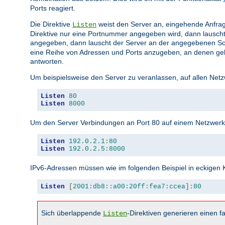
Ports reagiert.
Die Direktive
weist den Server an, eingehende Anfrag
Listen
Direktive nur eine Portnummer angegeben wird, dann lauscht
angegeben, dann lauscht der Server an der angegebenen Sc
eine Reihe von Adressen und Ports anzugeben, an denen gela
antworten.
Um beispielsweise den Server zu veranlassen, auf allen Netz
Listen
80
Listen
8000
Um den Server Verbindungen an Port 80 auf einem Netzwerkin
Listen
192.0
.
2.1
:
80
Listen
192.0
.
2.5
:
8000
IPv6-Adressen müssen wie im folgenden Beispiel in eckige
Listen
[
2001:db8::a00:20ff:fea7:ccea
]:
80
Sich überlappende
-Direktiven generieren einen fa
Listen