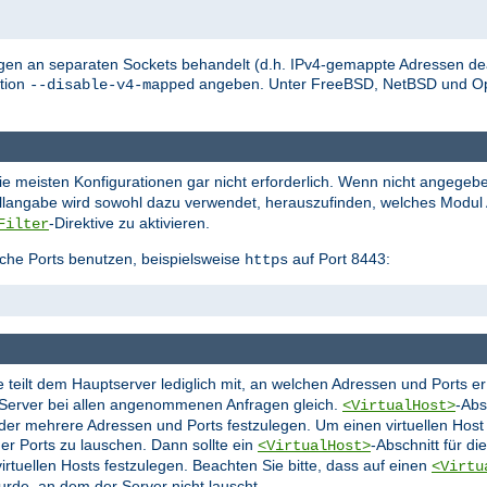
en an separaten Sockets behandelt (d.h. IPv4-gemappte Adressen deak
tion
angeben. Unter FreeBSD, NetBSD und O
--disable-v4-mapped
die meisten Konfigurationen gar nicht erforderlich. Wenn nicht angegeb
ollangabe wird sowohl dazu verwendet, herauszufinden, welches Modul A
-Direktive zu aktivieren.
Filter
che Ports benutzen, beispielsweise
auf Port 8443:
https
ie teilt dem Hauptserver lediglich mit, an welchen Adressen und Ports 
r Server bei allen angenommenen Anfragen gleich.
-Abs
<VirtualHost>
oder mehrere Adressen und Ports festzulegen. Um einen virtuellen Hos
er Ports zu lauschen. Dann sollte ein
-Abschnitt für d
<VirtualHost>
rtuellen Hosts festzulegen. Beachten Sie bitte, dass auf einen
<Virtu
urde, an dem der Server nicht lauscht.