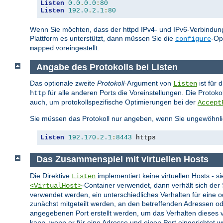
Listen
0.0
.
0.0
:
80
Listen
192.0
.
2.1
:
80
Wenn Sie möchten, dass der httpd IPv4- und IPv6-Verbindung
Plattform es unterstützt, dann müssen Sie die
-Op
configure
voreingestellt.
mapped
Angabe des Protokolls bei Listen
Das optionale zweite
Protokoll
-Argument von
ist für 
Listen
für alle anderen Ports die Voreinstellungen. Die Protok
http
auch, um protokollspezifische Optimierungen bei der
Accept
Sie müssen das Protokoll nur angeben, wenn Sie ungewöhnli
Listen
192.170
.
2.1
:
8443
 https
Das Zusammenspiel mit virtuellen Hosts
Die Direktive
implementiert keine virtuellen Hosts - s
Listen
-Container verwendet, dann verhält sich de
<VirtualHost>
verwendet werden, ein unterschiedliches Verhalten für eine 
zunächst mitgeteilt werden, an den betreffenden Adressen od
angegebenen Port erstellt werden, um das Verhalten dieses vi
kann, wenn er für eine Adresse und einen Port eingerichtet w