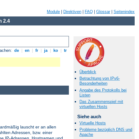
Module
|
Direktiven
|
FAQ
|
Glossar
|
Seitenindex
 2.4
rachen:
de
|
en
|
fr
|
ja
|
ko
|
tr
Überblick
Betrachtung von IPv6-
Besonderheiten
Angabe des Protokolls bei
Listen
Das Zusammenspiel mit
virtuellen Hosts
Siehe auch
Virtuelle Hosts
ardmäßig lauscht er an allen
Probleme bezüglich DNS und
hlten Adressen, bzw. einer
Apache
ne IP-Adressen, Hostnamen und