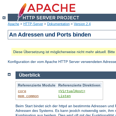
Apache
>
HTTP-Server
>
Dokumentation
>
Version 2.4
An Adressen und Ports binden
Diese Übersetzung ist möglicherweise nicht mehr aktuell. Bitt
Konfiguration der vom Apache HTTP Server verwendeten Adresse
Überblick
Referenzierte Module
Referenzierte Direktiven
core
<VirtualHost>
mpm_common
Listen
Beim Start bindet sich der httpd an bestimmte Adressen und 
Adressen des Systems. Es kann jeodch notwendig sein, ihm m
Kombination aus beidem. Dies wird oft mit der Funktionalität