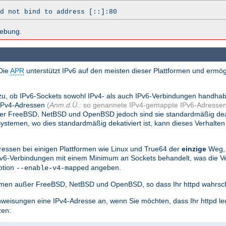
d not bind to address [::]:80
hebung.
Die
APR
unterstützt IPv6 auf den meisten dieser Plattformen und ermög
.
zu, ob IPv6-Sockets sowohl IPv4- als auch IPv6-Verbindungen handha
 IPv4-Adressen
(
Anm.d.Ü.:
so genannete IPv4-gemappte IPv6-Adressen
nter FreeBSD, NetBSD und OpenBSD jedoch sind sie standardmäßig dea
stemen, wo dies standardmäßig dekativiert ist, kann dieses Verhalten
essen bei einigen Plattformen wie Linux und True64 der
einzige
Weg, 
Pv6-Verbindungen mit einem Minimum an Sockets behandelt, was die
ption
angeben.
--enable-v4-mapped
tformen außer FreeBSD, NetBSD und OpenBSD, so dass Ihr httpd wahrsch
weisungen eine IPv4-Adresse an, wenn Sie möchten, dass Ihr httpd le
zen: