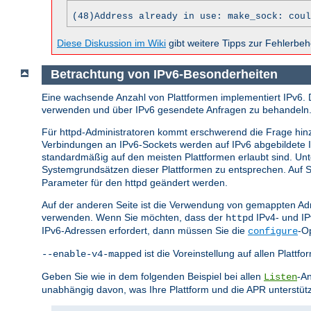
(48)Address already in use: make_sock: coul
Diese Diskussion im Wiki
gibt weitere Tipps zur Fehlerbe
Betrachtung von IPv6-Besonderheiten
Eine wachsende Anzahl von Plattformen implementiert IPv6. 
verwenden und über IPv6 gesendete Anfragen zu behandeln
Für httpd-Administratoren kommt erschwerend die Frage hin
Verbindungen an IPv6-Sockets werden auf IPv6 abgebildete
standardmäßig auf den meisten Plattformen erlaubt sind. U
Systemgrundsätzen dieser Plattformen zu entsprechen. Auf Sy
Parameter für den httpd geändert werden.
Auf der anderen Seite ist die Verwendung von gemappten Adr
verwenden. Wenn Sie möchten, dass der
IPv4- und I
httpd
IPv6-Adressen erfordert, dann müssen Sie die
-O
configure
ist die Voreinstellung auf allen Plat
--enable-v4-mapped
Geben Sie wie in dem folgenden Beispiel bei allen
-An
Listen
unabhängig davon, was Ihre Plattform und die APR unterstüt