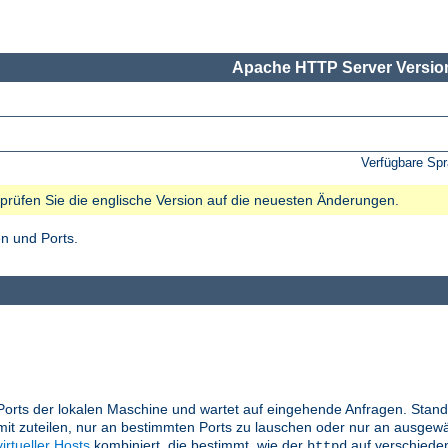
Apache HTTP Server Version
Verfügbare Sp
e prüfen Sie die englische Version auf die neuesten Änderungen.
n und Ports.
Ports der lokalen Maschine und wartet auf eingehende Anfragen. Stand
it zuteilen, nur an bestimmten Ports zu lauschen oder nur an ausgewä
virtueller Hosts
kombiniert, die bestimmt, wie der
auf verschiede
httpd