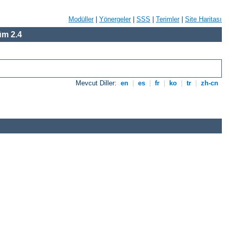
Modüller
|
Yönergeler
|
SSS
|
Terimler
|
Site Haritası
m 2.4
Mevcut Diller:
en
|
es
|
fr
|
ko
|
tr
|
zh-cn