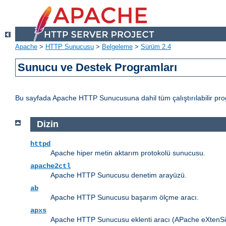
Apache
>
HTTP Sunucusu
>
Belgeleme
>
Sürüm 2.4
Sunucu ve Destek Programları
Bu sayfada Apache HTTP Sunucusuna dahil tüm çalıştırılabilir progr
Dizin
httpd
Apache hiper metin aktarım protokolü sunucusu.
apache2ctl
Apache HTTP Sunucusu denetim arayüzü.
ab
Apache HTTP Sunucusu başarım ölçme aracı.
apxs
Apache HTTP Sunucusu eklenti aracı (APache eXtenSio