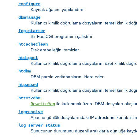
configure
Kaynak ağacını yapılandırır.
dbmmanage
Kullanıcı kimlik doğrulama dosyalarını temel kimlik do
fcgistarter
Bir FastCGI programını çalıştırır.
htcacheclean
Disk arabelleğini temizler.
htdigest
Kullanıcı kimlik doğrulama dosyalarını özet kimlik doğru
htdbm
DBM parola veritabanlarını idare eder.
htpasswd
Kullanıcı kimlik doğrulama dosyalarını temel kimlik doğr
httxt2dbm
ile kullanmak üzere DBM dosyaları oluştur
RewriteMap
logresolve
Apache günlük dosyalarındaki IP adreslerini konak isim
log_server_status
Sunucunun durumunu düzenli aralıklarla günlüğe kayd