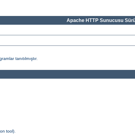
Apache HTTP Sunucusu Sürü
amlar tanıtılmıştır.
n tool).