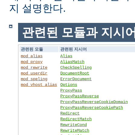
지 설명한다.
관련된 모듈과 지시
관련된 모듈
관련된 지시어
mod_alias
Alias
mod_proxy
AliasMatch
mod_rewrite
CheckSpelling
mod_userdir
DocumentRoot
mod_speling
ErrorDocument
mod_vhost_alias
Options
ProxyPass
ProxyPassReverse
ProxyPassReverseCookieDomain
ProxyPassReverseCookiePath
Redirect
RedirectMatch
RewriteCond
RewriteMatch