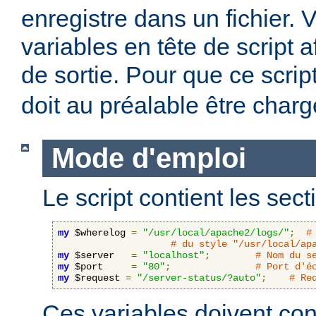
enregistre dans un fichier. 
variables en tête de script a
de sortie. Pour que ce scrip
doit au préalable être charg
Mode d'emploi
Le script contient les sect
my
 $wherelog 
=
"/usr/local/apache2/logs/"
;
#
# du style "/usr/local/ap
my
 $server   
=
"localhost"
;
# Nom du s
my
 $port     
=
"80"
;
# Port d'é
my
 $request 
=
"/server-status/?auto"
;
# Re
Ces variables doivent cont