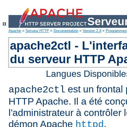
Serveu
Apache
>
Serveur HTTP
>
Documentation
>
Version 2.4
>
Programmes
apache2ctl - L'interf
du serveur HTTP Ap
Langues Disponible
est un frontal
apache2ctl
HTTP Apache. Il a été conç
l'administrateur à contrôler
démon Apache
.
httpd