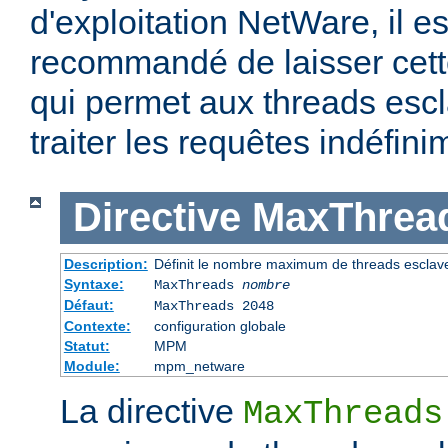
d'exploitation NetWare, il e
recommandé de laisser cette
qui permet aux threads escl
traiter les requêtes indéfini
Directive
MaxThrea
Description:
Définit le nombre maximum de threads esclav
Syntaxe:
MaxThreads
nombre
Défaut:
MaxThreads 2048
Contexte:
configuration globale
Statut:
MPM
Module:
mpm_netware
La directive
MaxThreads