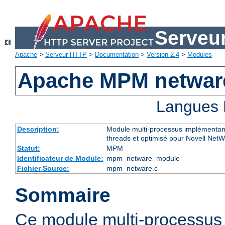
Serveu
Apache
>
Serveur HTTP
>
Documentation
>
Version 2.4
>
Modules
Apache MPM netwar
Langues 
Description:
Module multi-processus implémentant
threads et optimisé pour Novell Net
Statut:
MPM
Identificateur de Module:
mpm_netware_module
Fichier Source:
mpm_netware.c
Sommaire
Ce module multi-processu