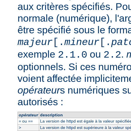
aux critères spécifiés. P
normale (numérique), l'a
être spécifié sous le form
majeur
[.
mineur
[.
pat
exemple
ou
.
2.1.0
2.2
optionnels. Si ces numéro
voient affectée implicitem
opérateur
s numériques su
autorisés :
opérateur
description
ou
La version de httpd est égale à la valeur spécifié
=
==
La version de httpd est supérieure à la valeur spé
>