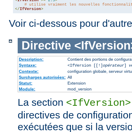
<
IfVersion
>=
2.5
>
# utilise vraiment les nouvelles fonctionnali
</
IfVersion
>
Voir ci-dessous pour d'autr
Directive
<IfVersion
Description:
Contient des portions de configur
Syntaxe:
<IfVersion [[!]
opérateur
]
v
Contexte:
configuration globale, serveur virtu
Surcharges autorisées:
All
Statut:
Extension
Module:
mod_version
La section
<IfVersion>
directives de configuratio
exécutées que si la versio