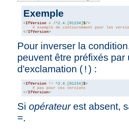
Exemple
<
IfVersion
=
/^
2.4
.[
01234
]
$
/>
# exemple de contournement pour les versi
</
IfVersion
>
Pour inverser la condition
peuvent être préfixés par 
d'exclamation (
) :
!
<
IfVersion
!~
^
2.4
.[
01234
]
$
>
# pas pour ces versions
</
IfVersion
>
Si
opérateur
est absent, s
.
=