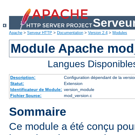
Serveu
Apache
>
Serveur HTTP
>
Documentation
>
Version 2.4
>
Modules
Module Apache mod
Langues Disponible
Description:
Configuration dépendant de la versio
Statut:
Extension
Identificateur de Module:
version_module
Fichier Source:
mod_version.c
Sommaire
Ce module a été conçu pour 