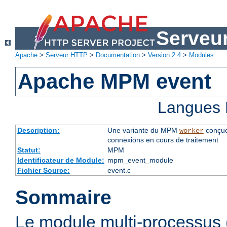
Serveu
Apache
>
Serveur HTTP
>
Documentation
>
Version 2.4
>
Modules
Apache MPM event
Langues 
Description:
Une variante du MPM
conçue
worker
connexions en cours de traitement
Statut:
MPM
Identificateur de Module:
mpm_event_module
Fichier Source:
event.c
Sommaire
Le module multi-processu