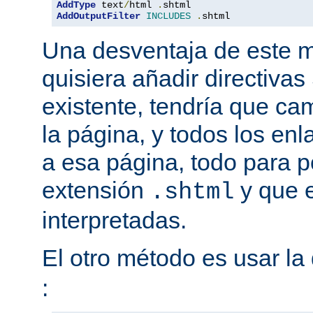
AddType
 text
/
html 
.
AddOutputFilter
INCLUDES
.
shtml
Una desventaja de este m
quisiera añadir directiva
existente, tendría que ca
la página, y todos los en
a esa página, todo para p
extensión
y que e
.shtml
interpretadas.
El otro método es usar la 
: