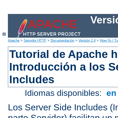
Versi
Apache
>
Servidor HTTP
>
Documentación
>
Versión 2.4
>
How-To / Tu
Tutorial de Apache h
Introducción a los S
Includes
Idiomas disponibles:
e
Los Server Side Includes (I
parte Servidor) facilitan un