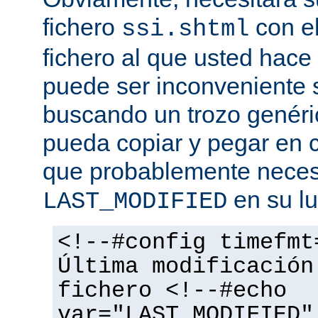
fichero
con el
ssi.shtml
fichero al que usted hace 
puede ser inconveniente s
buscando un trozo genéri
pueda copiar y pegar en c
que probablemente necesi
en su lu
LAST_MODIFIED
<!--#config timefmt
Última modificación
fichero <!--#echo
var="LAST_MODIFIED"