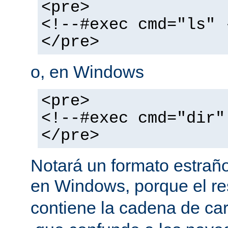
<pre>
<!--#exec cmd="ls" 
</pre>
o, en Windows
<pre>
<!--#exec cmd="dir"
</pre>
Notará un formato estraño
en Windows, porque el r
contiene la cadena de car