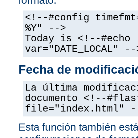
<!--#config timefmt
%Y" -->
Today is <!--#echo
var="DATE_LOCAL" --
Fecha de modificació
La última modificac
documento <!--#flas
file="index.html" -
Esta función también está