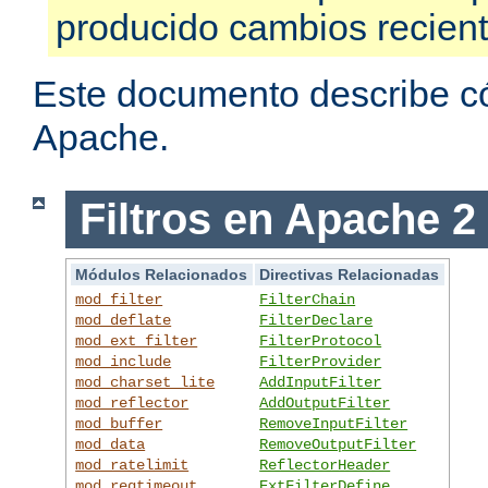
producido cambios recien
Este documento describe có
Apache.
Filtros en Apache 2
Módulos Relacionados
Directivas Relacionadas
mod_filter
FilterChain
mod_deflate
FilterDeclare
mod_ext_filter
FilterProtocol
mod_include
FilterProvider
mod_charset_lite
AddInputFilter
mod_reflector
AddOutputFilter
mod_buffer
RemoveInputFilter
mod_data
RemoveOutputFilter
mod_ratelimit
ReflectorHeader
mod_reqtimeout
ExtFilterDefine