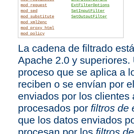
mod_request
ExtFilterOptions
mod_sed
SetInputFilter
mod_substitute
SetOutputFilter
mod_xml2enc
mod_proxy_html
mod_policy
La cadena de filtrado est
Apache 2.0 y superiores
proceso que se aplica a l
reciben o se envían por el
enviados por los clientes 
procesados por
filtros de
que los datos enviados po
procesan por los
filtros d